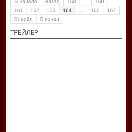
В начало
Назад
158
...
160
161
162
163
164
...
166
167
Вперёд
В конец
ТРЕЙЛЕР