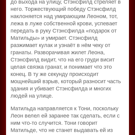
до выхода на улицу, Стэнсфилд стреляет в
него. Торжествующий победу Стэнсфилд
наклоняется над умирающим Леоном, тот,
лежа в луже собственной крови, успевает
передать в руку Стэнсфилда «подарок от
Матильды» и умирает. Стэнсфилд
разжимает кулак и узнаёт в нём чеку от
гранаты. Разворачивая жилет Леона,
Стэнсфилд видит, что на его груди висит
целая связка гранат, и понимает что это
конец. В ту же секунду происходит
мощнейший взрыв, который разносит часть
здания и убивает Стэнсфилда и многих
людей на улице.
Матильда направляется к Тони, поскольку
Леон велел ей заранее так сделать, если с
ним что-то случится. Тони говорит
Матильде, что не станет выдавать ей из