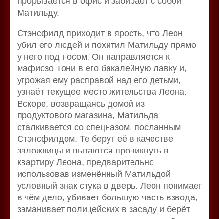
прорывается в офис и забирает с собой
Матильду.
Стэнсфилд приходит в ярость, что Леон
убил его людей и похитил Матильду прямо
у него под носом. Он направляется к
мафиозо Тони в его бакалейную лавку и,
угрожая ему расправой над его детьми,
узнаёт текущее место жительства Леона.
Вскоре, возвращаясь домой из
продуктового магазина, Матильда
сталкивается со спецназом, посланным
Стэнсфилдом. Те берут её в качестве
заложницы и пытаются проникнуть в
квартиру Леона, предварительно
использовав изменённый Матильдой
условный знак стука в дверь. Леон понимает
в чём дело, убивает большую часть взвода,
заманивает полицейских в засаду и берёт