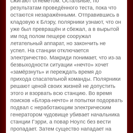
сжигают огнемётом. Остальные, по
результатам проведённого теста, пока что
остаются незаражёнными. Отправившись в
кладовую к Блэру, полярники узнают, что он
уже был превращён и сбежал, а в вырытой
им под полом пещере сооружал
летательный аппарат, но закончить не
успел. На станции отключается
электричество. Макриди понимает, что из-за
безвыходности ситуации «нечто» хочет
«замёрзнуть» и переждать время до
прихода спасательной команды. Полярники
решают ценой своих жизней не допустить
этого и взорвать всю станцию. Во время
поисков «Блэра-нечто» и попытки подорвать
подвал с неработающим электрическим
генератором чудовище убивает начальника
станции Гэрри, а повар Ноулс без вести
пропадает. Затем существо нападает на