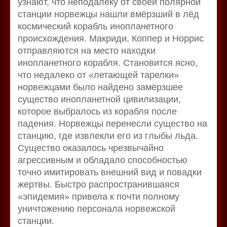
узнают, что неподалёку от своей полярной
станции норвежцы нашли вмёрзший в лёд
космический корабль инопланетного
происхождения. Макриди, Коппер и Норрис
отправляются на место находки
инопланетного корабля. Становится ясно,
что недалеко от «летающей тарелки»
норвежцами было найдено замёрзшее
существо инопланетной цивилизации,
которое выбралось из корабля после
падения. Норвежцы перенесли существо на
станцию, где извлекли его из глыбы льда.
Существо оказалось чрезвычайно
агрессивным и обладало способностью
точно имитировать внешний вид и повадки
жертвы. Быстро распространившаяся
«эпидемия» привела к почти полному
уничтожению персонала норвежской
станции.