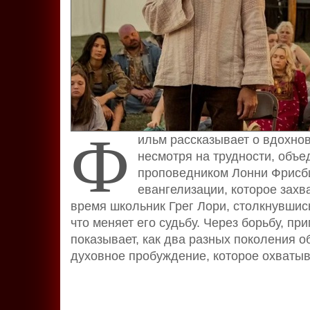
Ф
ильм рассказывает о вдохно
несмотря на трудности, объе
проповедником Лонни Фрисб
евангелизации, которое зах
время школьник Грег Лори, столкнувшись
что меняет его судьбу. Через борьбу, 
показывает, как два разных поколения 
духовное пробуждение, которое охваты