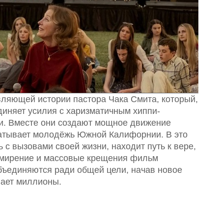
вляющей истории пастора Чака Смита, который,
диняет усилия с харизматичным хиппи-
и. Вместе они создают мощное движение
ватывает молодёжь Южной Калифорнии. В это
 с вызовами своей жизни, находит путь к вере,
примирение и массовые крещения фильм
объединяются ради общей цели, начав новое
вает миллионы.