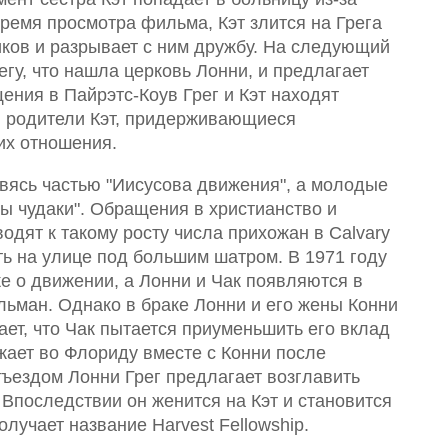
ремя просмотра фильма, Кэт злится на Грега
иков и разрывает с ним дружбу. На следующий
егу, что нашла церковь Лонни, и предлагает
щения в Пайрэтс-Коув Грег и Кэт находят
я родители Кэт, придерживающиеся
их отношения.
вясь частью "Иисусова движения", а молодые
ы чудаки". Обращения в христианство и
дят к такому росту числа прихожан в Calvary
ть на улице под большим шатром. В 1971 году
е о движении, а Лонни и Чак появляются в
ьман. Однако в браке Лонни и его жены Конни
ет, что Чак пытается приуменьшить его вклад
жает во Флориду вместе с Конни после
тъездом Лонни Грег предлагает возглавить
 Впоследствии он женится на Кэт и становится
лучает название Harvest Fellowship.