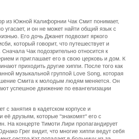
тор из Южной Калифорнии Чак Смит понимает,
но угасает, и он не может найти общий язык с
изнью. Его дочь Джанет подвозит яркого
би, который говорит, что путешествует и
 Сначала Чак подозрительно относится к
ерием и приглашает его в свою церковь и дом. К
чинают приходить другие хиппи. После того как
анной музыкальной группой Love Song, которая
ношение Смита к молодым людям меняется. Он
нают успешное движение по евангелизации
т с занятия в кадетском корпусе и
 её друзьям, которые "знакомят" его с
н. На концерте Тимоти Лири пропагандирует
днако Грег видит, что многие хиппи ведут себя
мент сестра Кэт попадает в больницу из-за