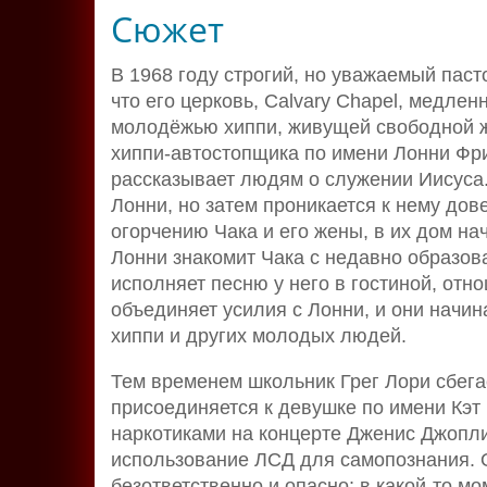
Сюжет
В 1968 году строгий, но уважаемый пас
что его церковь, Calvary Chapel, медлен
молодёжью хиппи, живущей свободной ж
хиппи-автостопщика по имени Лонни Фрис
рассказывает людям о служении Иисуса.
Лонни, но затем проникается к нему дов
огорчению Чака и его жены, в их дом на
Лонни знакомит Чака с недавно образов
исполняет песню у него в гостиной, от
объединяет усилия с Лонни, и они начи
хиппи и других молодых людей.
Тем временем школьник Грег Лори сбегае
присоединяется к девушке по имени Кэт и
наркотиками на концерте Дженис Джопли
использование ЛСД для самопознания. О
безответственно и опасно; в какой-то мо