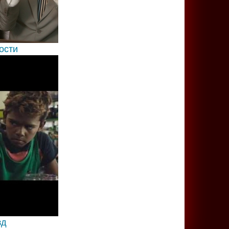
ости
зд