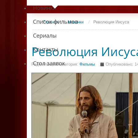
Новинки
Список фильмов
Главная
/
Новинки
/
Революция Иисуса
Сериалы
Революция Иисус
Контакты
Стол заявок
Родительская категория:
Фильмы
Опубликовано: 14