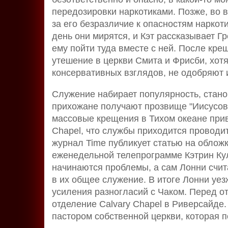
передозировки наркотиками. Позже, во в
за его безразличие к опасностям наркот
день они мирятся, и Кэт рассказывает Гр
ему пойти туда вместе с ней. После кре
утешение в церкви Смита и Фрисби, хот
консервативных взглядов, не одобряют 
Служение набирает популярность, стано
прихожане получают прозвище "Иисусов
массовые крещения в Тихом океане приво
Chapel, что службы приходится проводи
журнал Time публикует статью на обложк
еженедельной телепрограмме Кэтрин Кул
начинаются проблемы, а сам Лонни счита
в их общее служение. В итоге Лонни уез
усиления разногласий с Чаком. Перед о
отделение Calvary Chapel в Риверсайде.
пастором собственной церкви, которая по