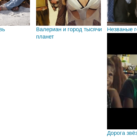
вь
Валериан и город тысячи
Незваные г
планет
Дорога звё