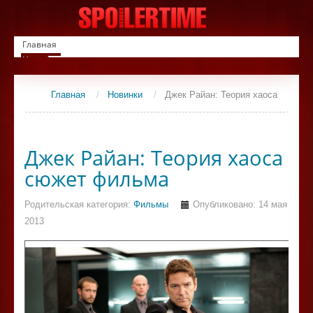
Главная
Новинки
Список фильмов
Сериалы
Главная
/
Новинки
/
Джек Райан: Теория хаоса
Контакты
Джек Райан: Теория хаоса
сюжет фильма
Родительская категория:
Фильмы
Опубликовано: 14 мая
2013