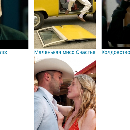
ло:
Маленькая мисс Счастье
Колдовств