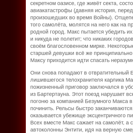
секретном оазисе, где живёт секта, сос
авиакатастрофы (давняя история, перед
произошедших во время Войны). Отщеп
того самолёта, молятся на него как на п
родной город. Макс пытается убедить их,
и никуда не полетит; что никаких городо
своём благословенном мирке. Некоторы
старшей девушки всё же принципиально
Максу приходится идти спасать неразумн
Они снова попадают в отвратительный Б
лишившегося телохранителя карлика Мас
пожизненный приговор заключался в убо
из Бартертауна. Этот поезд нарушает вс
погоню за компанией Безумного Макса в 
починить. Рельсы быстро заканчиваются, 
оказывается убежище эксцентричного пи
Всех вместе Макс сажает на самолёт, а 
автоколонны Энтити, идя на верную сме