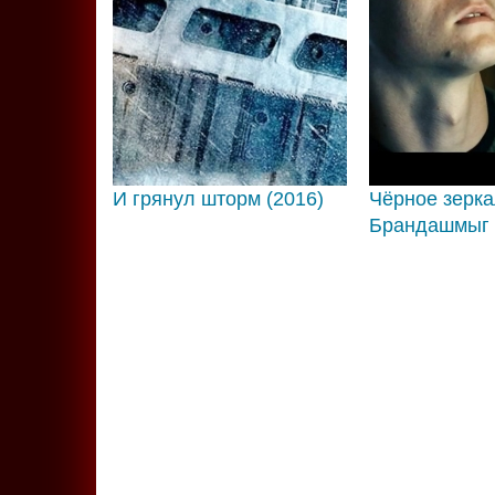
И грянул шторм (2016)
Чёрное зерка
Брандашмыг