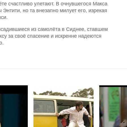
те счастливо улетают. В очнувшегося Макса
Энтити, но та внезапно милует его, изрекая
яси.
ысадившиеся из самолёта в Сиднее, ставшем
су за своё спасение и искренне надеются
ю.