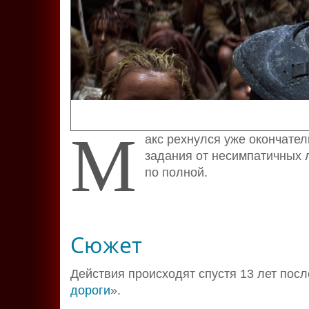
М
акс рехнулся уже окончател
задания от несимпатичных л
по полной.
Сюжет
Действия происходят спустя 13 лет пос
дороги
».