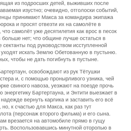
тоящая из подросших детей, выживших после
аваемая изустно; очевидно, отголоски событий,
енцы принимают Макса за командира экипажа
ророка и просят отвезти их на самолёте в
 что самолёт уже десятилетия как врос в песок
в больше нет; что общине лучше остаться в
е сектанты под руководством исступленной
 уходят искать Землю Обетованную в пустыню.
ых, чтобы не дать погибнуть в пустыне.
артертаун, освобождают из рук Тётушки
тера и, с помощью пронырливого узника, чей
рке свиного навоза, уезжают на поезде прочь
ю энергетику Бартертауна, и Энтити выезжает в
надежде вернуть карлика и заставить его всё
но, к счастью для Макса, как раз тут
лота (персонаж второго фильма) и его сына.
сам врезается на автомобиле прямо в гущу
рть. Воспользовавшись минутной оторопью в