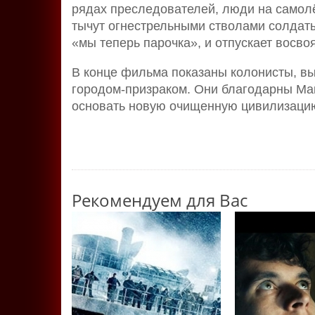
рядах преследователей, люди на самолё
тычут огнестрельными стволами солдаты 
«мы теперь парочка», и отпускает восво
В конце фильма показаны колонисты, в
городом-призраком. Они благодарны Мак
основать новую очищенную цивилизаци
Рекомендуем для Вас