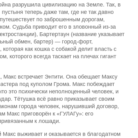
война разрушила цивилизацию на Земле. Так, в
 пустыня теперь даже там, где не так давно
 путешествует по заброшенным дорогам,
ком. Судьба приводит его в зловонный из-за
ектростанции), Бартертаун (название указывает
ьный обмен, бартер) — город-форт,
которая как кошка с собакой делит власть с
, которого всегда таскает на плечах гигант
, Макс встречает Энтити. Она обещает Максу
ластера под куполом Грома. Макс побеждает
, что это психически неполноценный человек, и
удар. Тётушка всё равно приказывает своим
 законам города человек, нарушивший договор,
гам Макс приговорён к «ГУЛАГу»: его
привязанным к лошади.
 Макс выживает и оказывается в благодатном