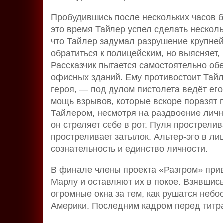
Пробудившись после нескольких часов бе
это время Тайлер успел сделать нескол
что Тайлер задумал разрушение крупне
обратиться к полицейским, но выясняет,
Рассказчик пытается самостоятельно об
офисных зданий. Ему противостоит Тай
героя, — под дулом пистолета ведёт ег
мощь взрывов, которые вскоре поразят го
Тайлером, несмотря на раздвоение личн
он стреляет себе в рот. Пуля прострели
простреливает затылок. Альтер-эго в лиц
сознательность и единство личности.
В финале члены проекта «Разгром» при
Марлу и оставляют их в покое. Взявшись
огромные окна за тем, как рушатся не
Америки. Последним кадром перед титр