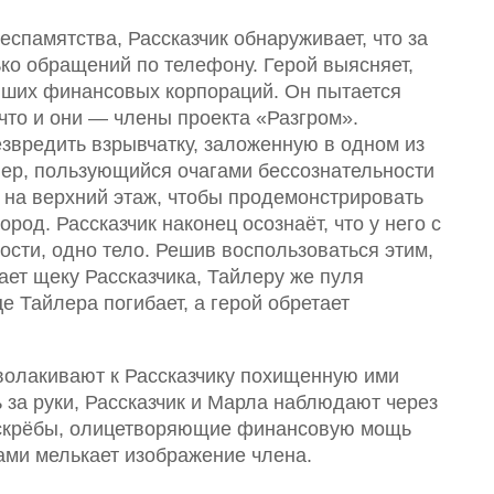
спамятства, Рассказчик обнаруживает, что за
ько обращений по телефону. Герой выясняет,
йших финансовых корпораций. Он пытается
 что и они — члены проекта «Разгром».
езвредить взрывчатку, заложенную в одном из
лер, пользующийся очагами бессознательности
о на верхний этаж, чтобы продемонстрировать
род. Рассказчик наконец осознаёт, что у него с
ости, одно тело. Решив воспользоваться этим,
вает щеку Рассказчика, Тайлеру же пуля
е Тайлера погибает, а герой обретает
волакивают к Рассказчику похищенную ими
 за руки, Рассказчик и Марла наблюдают через
боскрёбы, олицетворяющие финансовую мощь
ами мелькает изображение члена.