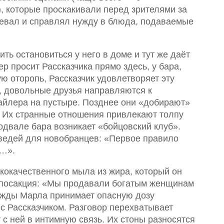
, которые проскакивали перед зрителями за
левал и справлял нужду в блюда, подаваемые
ть остановиться у него в доме и тут же даёт
ер просит Рассказчика прямо здесь, у бара,
ю оторопь, Рассказчик удовлетворяет эту
а, довольные друзья направляются к
айлера на пустыре. Позднее они «добирают»
. Их странные отношения привлекают толпу
одвале бара возникает «бойцовский клуб».
ведей для новобранцев: «Первое правило
е…».
кокачественного мыла из жира, который он
липосакция: «Мы продавали богатым женщинам
ажды Марла принимает опасную дозу
с Рассказчиком. Разговор перехватывает
т с ней в интимную связь. Их стоны разносятся