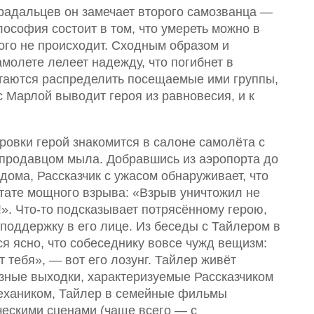
радальцев он замечает второго самозванца —
ософия состоит в том, что умереть можно в
того не происходит. Сходным образом и
амолете лелеет надежду, что погибнет в
ытаются распределить посещаемые ими группы,
с Марлой выводит героя из равновесия, и к
овки герой знакомится в салоне самолёта с
продавцом мыла. Добравшись из аэропорта до
дома, Рассказчик с ужасом обнаруживает, что
тате мощного взрыва: «Взрыв уничтожил не
!». Что-то подсказывает потрясённому герою,
 поддержку в его лице. Из беседы с Тайлером в
я ясно, что собеседнику вовсе чужд вещизм:
т тебя», — вот его лозунг. Тайлер живёт
зные выходки, характеризуемые Рассказчиком
механиком, Тайлер в семейные фильмы
ческими сценами (чаще всего — с