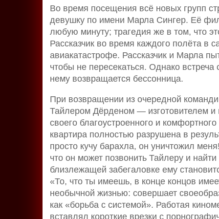
Во время посещения всё новых групп ст
девушку по имени Марла Сингер. Её фил
любую минуту; трагедия же в том, что э
Рассказчик во время каждого полёта в с
авиакатастрофе. Рассказчик и Марла п
чтобы не пересекаться. Однако встреча 
нему возвращается бессонница.
При возвращении из очередной командир
Тайлером Дёрденом — изготовителем и 
своего благоустроенного и комфортного 
квартира полностью разрушена в резуль
просто кучу барахла, он уничтожил меня
что он может позвонить Тайлеру и найти
близлежащей забегаловке ему становитс
«То, что ты имеешь, в конце концов имее
необычной жизнью: совершает своеобра
как «борьба с системой». Работая кино
вставлял короткие врезки с порнографи