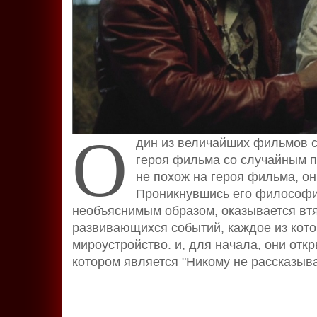
О
дин из величайших фильмов 
героя фильма со случайным п
не похож на героя фильма, он
Проникнувшись его философие
необъяснимым образом, оказывается втя
развивающихся событий, каждое из кото
мироустройство. и, для начала, они от
котором является "Никому не рассказыва