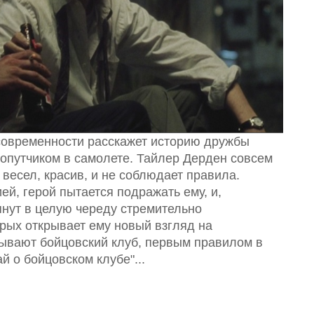
современности расскажет историю дружбы
опутчиком в самолете. Тайлер Дерден совсем
 весел, красив, и не соблюдает правила.
й, герой пытается подражать ему, и,
нут в целую череду стремительно
рых открывает ему новый взгляд на
крывают бойцовский клуб, первым правилом в
й о бойцовском клубе"...