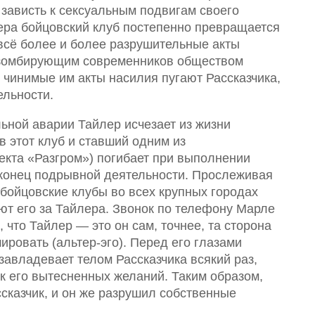
 зависть к сексуальным подвигам своего
ера бойцовский клуб постепенно превращается
всё более и более разрушительные акты
 зомбирующим современников обществом
 чинимые им акты насилия пугают Рассказчика,
ельности.
ьной аварии Тайлер исчезает из жизни
в этот клуб и ставший одним из
екта «Разгром») погибает при выполнении
 конец подрывной деятельности. Прослеживая
 бойцовские клубы во всех крупных городах
ют его за Тайлера. Звонок по телефону Марле
 что Тайлер — это он сам, точнее, та сторона
ировать (альтер-эго). Перед его глазами
завладевает телом Рассказчика всякий раз,
ток его вытесненных желаний. Таким образом,
сказчик, и он же разрушил собственные