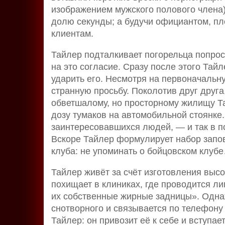
изображением мужского полового члена)
долю секунды; а будучи официантом, п
клиентам.
Тайлер подталкивает погорельца попроси
на это согласие. Сразу после этого Тайл
ударить его. Несмотря на первоначальну
странную просьбу. Поколотив друг друг
обветшалому, но просторному жилищу Т
дозу тумаков на автомобильной стоянке
заинтересовавшихся людей, — и так в п
Вскоре Тайлер формулирует набор запо
клуба: не упоминать о бойцовском клуб
Тайлер живёт за счёт изготовления высо
похищает в клиниках, где проводится 
их собственные жирные задницы». Одн
снотворного и связывается по телефону 
Тайлер: он привозит её к себе и вступае