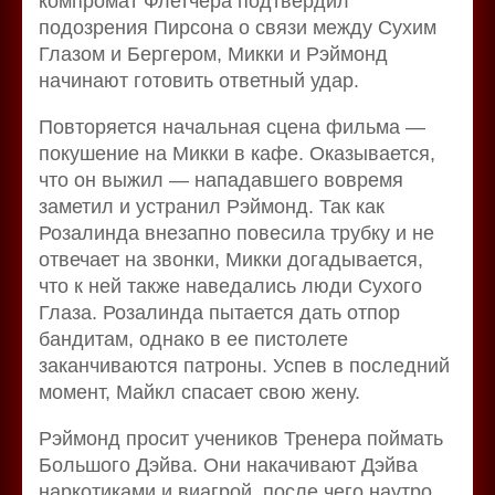
компромат Флетчера подтвердил
подозрения Пирсона о связи между Сухим
Глазом и Бергером, Микки и Рэймонд
начинают готовить ответный удар.
Повторяется начальная сцена фильма —
покушение на Микки в кафе. Оказывается,
что он выжил — нападавшего вовремя
заметил и устранил Рэймонд. Так как
Розалинда внезапно повесила трубку и не
отвечает на звонки, Микки догадывается,
что к ней также наведались люди Сухого
Глаза. Розалинда пытается дать отпор
бандитам, однако в ее пистолете
заканчиваются патроны. Успев в последний
момент, Майкл спасает свою жену.
Рэймонд просит учеников Тренера поймать
Большого Дэйва. Они накачивают Дэйва
наркотиками и виагрой, после чего наутро