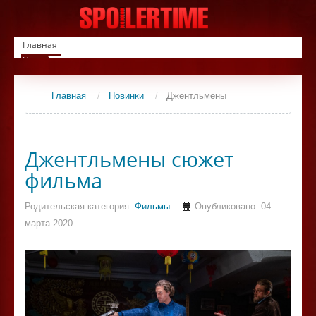
Главная
Новинки
Список фильмов
Сериалы
Главная
/
Новинки
/
Джентльмены
Контакты
Джентльмены сюжет
фильма
Родительская категория:
Фильмы
Опубликовано: 04
марта 2020