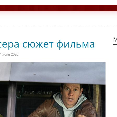
М
сера сюжет фильма
7 июня 2020