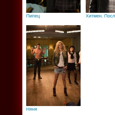
Пипец
Хитмен. Пос
Няня