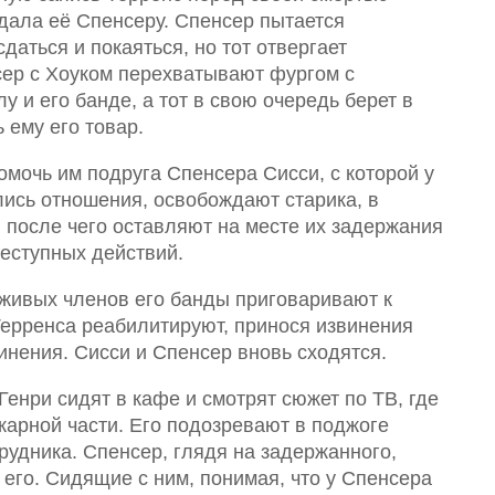
тдала её Спенсеру. Спенсер пытается
даться и покаяться, но тот отвергает
ер с Хоуком перехватывают фургом с
 и его банде, а тот в свою очередь берет в
 ему его товар.
омочь им подруга Спенсера Сисси, с которой у
ись отношения, освобождают старика, в
, после чего оставляют на месте их задержания
реступных действий.
 живых членов его банды приговаривают к
ерренса реабилитируют, принося извинения
инения. Сисси и Спенсер вновь сходятся.
Генри сидят в кафе и смотрят сюжет по ТВ, где
жарной части. Его подозревают в поджоге
трудника. Спенсер, глядя на задержанного,
т его. Сидящие с ним, понимая, что у Спенсера