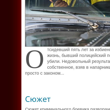
О
тсидевший пять лет за избие
жизнь, бывший полицейский по
убили. Недовольный результа
собственное, взяв в напарник
просто с законом...
Сюжет
Сюжет криминального боевика разворачи