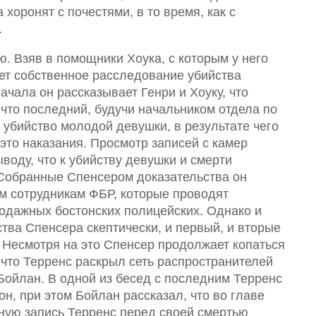
хоронят с почестями, в то время, как с
.
. Взяв в помощники Хоука, с которым у него
ет собственное расследование убийства
чала он рассказывает Генри и Хоуку, что
 что последний, будучи начальником отдела по
 убийство молодой девушки, в результате чего
это наказания. Просмотр записей с камер
воду, что к убийству девушки и смерти
 Собранные Спенсером доказательства он
ем сотрудникам ФБР, которые проводят
одажных бостонских полицейских. Однако и
тва Спенсера скептически, и первый, и вторые
. Несмотря на это Спенсер продолжает копаться
 что Терренс раскрыл сеть распространителей
Бойлан. В одной из бесед с последним Терренс
н, при этом Бойлан рассказал, что во главе
нную запись Терренс перед своей смертью