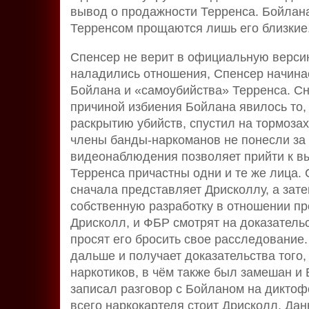
вывод о продажности Терренса. Бойлана 
Терренсом прощаются лишь его близкие
Спенсер не верит в официальную версию
наладились отношения, Спенсер начина
Бойлана и «самоубийства» Терренса. Сна
причиной избиения Бойлана явилось то,
раскрытию убийств, спустил на тормозах
члены банды-наркоманов не понесли за 
видеонаблюдения позволяет прийти к вы
Терренса причастны одни и те же лица.
сначала представляет Дрисколлу, а зат
собственную разработку в отношении пр
Дрисколл, и ФБР смотрят на доказательс
просят его бросить свое расследование
дальше и получает доказательства того,
наркотиков, в чём также был замешан и 
записал разговор с Бойланом на диктофо
всего наркокартеля стоит Дрисколл. Да