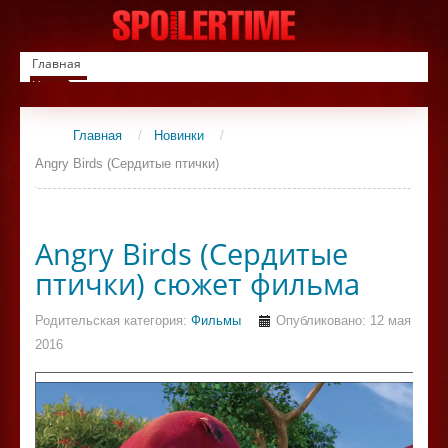
Главная
Новинки
Список фильмов
Сериалы
Главная
/
Новинки
/
Контакты
Angry Birds (Сердитые птички)
Angry Birds (Сердитые
птички) сюжет фильма
Родительская категория:
Фильмы
Опубликовано: 12 мая
2016