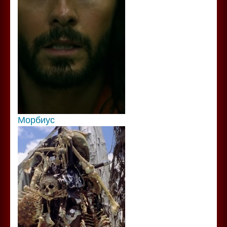
Морбиус