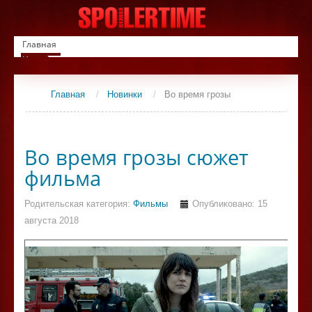
Главная
Новинки
Список фильмов
Сериалы
Главная
/
Новинки
/
Во время грозы
Контакты
Во время грозы сюжет
фильма
Родительская категория:
Фильмы
Опубликовано: 15
августа 2018