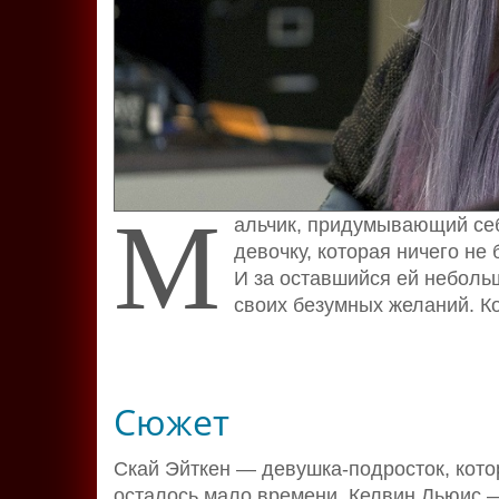
М
альчик, придумывающий себ
девочку, которая ничего не
И за оставшийся ей небольш
своих безумных желаний. К
Сюжет
Скай Эйткен — девушка-подросток, кото
осталось мало времени. Келвин Льюис —