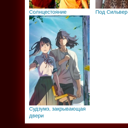
Солнцестояние
Под Сильвер
Судзумэ, закрывающая
двери