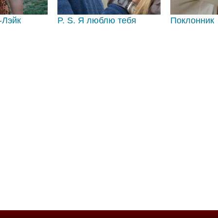
-Лэйк
P. S. Я люблю тебя
Поклонник