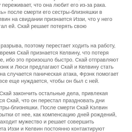
 переживает, что она любит его из-за рака.
сь» после смерти его сестры-близняшки в
лвин на свидании признается Иззи, что у него
 лгал ей. Скай решает потерять свою
разрыва, поэтому перестает ходить на работу,
 время Скай признается Келвину, что потеря
е, ибо это произошло быстро. Скай отправляют
рэнк и Люси предлагают Скай и Келвину стать
на случается паническая атака, Фрэнк помогает
все еще нуждается, чтобы он был с ней.
 Скай закончить остальные дела, привлекая
ся Скай, что он перестал праздновать дни
стры-близняшки. После смерти Скай Кэлвин
рытки от нее, как компенсацию дней рождений,
находит мужество и решает совершить
та Иззи и Келвин постоянно контактируют