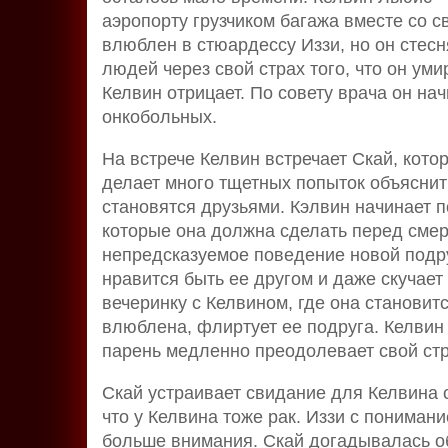
аэропорту грузчиком багажа вместе со 
влюблен в стюардессу Иззи, но он стесн
людей через свой страх того, что он уми
Келвин отрицает. По совету врача он на
онкобольных.
На встрече Келвин встречает Скай, кото
делает много тщетных попыток объяснить
становятся друзьями. Кэлвин начинает п
которые она должна сделать перед сме
непредсказуемое поведение новой подруг
нравится быть ее другом и даже скучает 
вечеринку с Келвином, где она становитс
влюблена, флиртует ее подруга. Келвин
парень медленно преодолевает свой стр
Скай устраивает свидание для Келвина с
что у Келвина тоже рак. Иззи с понимани
больше внимания. Скай догадывалась об