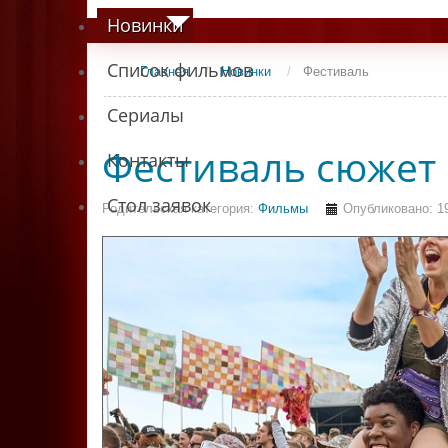
Новинки
Список фильмов
Главная
/
Новинки
/
Фестиваль
Сериалы
Фестиваль сюжет
Контакты
Стол заявок
Родительская категория:
Фильмы
Опубликовано: 1