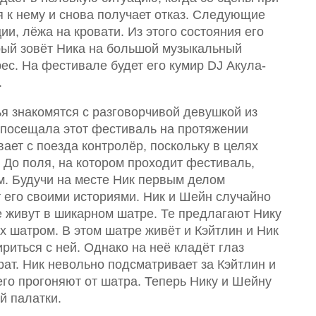
я к нему и снова получает отказ. Следующие
ии, лёжа на кровати. Из этого состояния его
рый зовёт Ника на большой музыкальный
ес. На фестивале будет его кумир DJ Акула-
.
ья знакомятся с разговорчивой девушкой из
 посещала этот фестиваль на протяжении
вает с поезда контролёр, поскольку в целях
 До поля, на котором проходит фестиваль,
м. Будучи на месте Ник первым делом
т его своими историями. Ник и Шейн случайно
е живут в шикарном шатре. Те предлагают Нику
х шатром. В этом шатре живёт и Кэйтлин и Ник
иться с ней. Однако на неё кладёт глаз
ират. Ник невольно подсматривает за Кэйтлин и
его прогоняют от шатра. Теперь Нику и Шейну
й палатки.