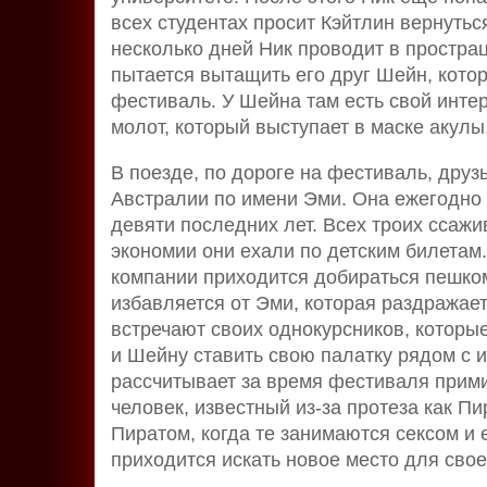
всех студентах просит Кэйтлин вернутьс
несколько дней Ник проводит в прострац
пытается вытащить его друг Шейн, кото
фестиваль. У Шейна там есть свой интер
молот, который выступает в маске акулы
В поезде, по дороге на фестиваль, друз
Австралии по имени Эми. Она ежегодно
девяти последних лет. Всех троих ссажи
экономии они ехали по детским билетам.
компании приходится добираться пешко
избавляется от Эми, которая раздражае
встречают своих однокурсников, которы
и Шейну ставить свою палатку рядом с и
рассчитывает за время фестиваля примир
человек, известный из-за протеза как П
Пиратом, когда те занимаются сексом и 
приходится искать новое место для свое