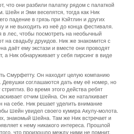
, что они разбили палатку рядом с палаткой
м. Шейн и Эми веселятся, тогда как Ник
его падение в грязь при Кэйтлин и других
ку и не выходить из неё до конца фестиваля.
 в лес, чтобы посмотреть на необычный
т на свадьбу друидов. Ник же знакомится с
на даёт ему экстази и вместе они проводят
, а Ник обнаруживает у себя пирсинг в виде
кать Смурфетту. Он находит целую компанию
. Девушки соглашаются дать ему её номер, но
 стриптиз. Во время этого действа ребят
аскивает отчим Шейна. Он же наталкивает
н на себе. Ник решает уделить внимание
тобы Шейн увидел своего кумира Акулу-молота.
х, знакомый Шейна. Там же Ник встречает и
оявляет к нему никакого интереса. Прошлой
того, что произошло между ними не помнит.