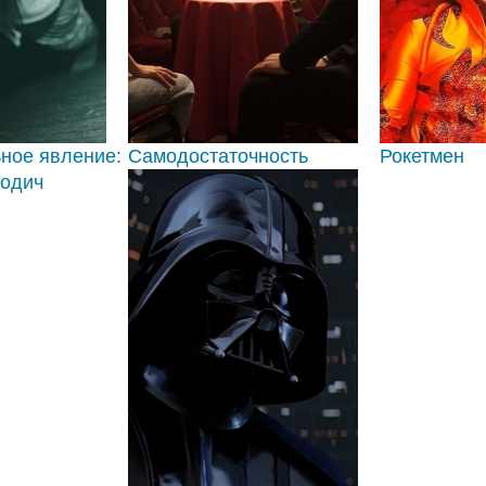
ное явление:
Самодостаточность
Рокетмен
одич