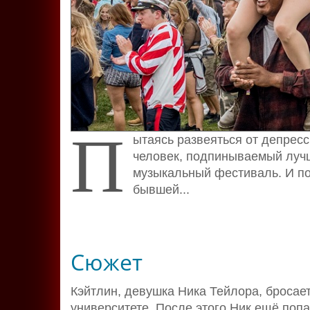
П
ытаясь развеяться от депрес
человек, подпинываемый лучш
музыкальный фестиваль. И поч
бывшей...
Сюжет
Кэйтлин, девушка Ника Тейлора, бросае
университете. После этого Ник ещё попа