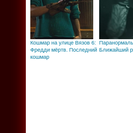
Кошмар на улице Вязов 6:
Паранормаль
Фредди мёртв. Последний
Ближайший р
кошмар