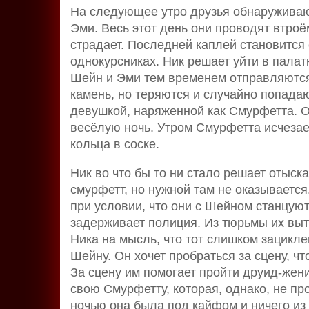
На следующее утро друзья обнаруживают
Эми. Весь этот день они проводят втроё
страдает. Последней каплей становится 
однокурсниках. Ник решает уйти в палат
Шейн и Эми тем временем отправляются
камень, но теряются и случайно попадаю
девушкой, наряженной как Смурфетта. О
весёлую ночь. Утром Смурфетта исчезает
кольца в соске.
Ник во что бы то ни стало решает отыс
смурфетт, но нужной там не оказывается
при условии, что они с Шейном станцуют
задерживает полиция. Из тюрьмы их выт
Ника на мысль, что тот слишком зацикле
Шейну. Он хочет пробраться за сцену, ч
За сцену им помогает пройти друид-жени
свою Смурфетту, которая, однако, не пр
ночью она была под кайфом и ничего из 