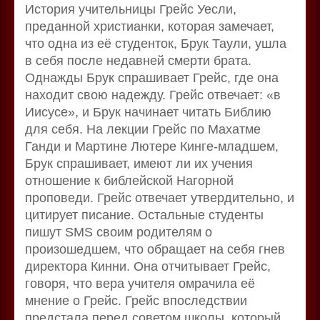
История учительницы Грейс Уесли,
преданной христианки, которая замечает,
что одна из её студенток, Брук Таули, ушла
в себя после недавней смерти брата.
Однажды Брук спрашивает Грейс, где она
находит свою надежду. Грейс отвечает: «в
Иисусе», и Брук начинает читать Библию
для себя. На лекции Грейс по Махатме
Ганди и Мартине Лютере Кинге-младшем,
Брук спрашивает, имеют ли их учения
отношение к библейской Нагорной
проповеди. Грейс отвечает утвердительно, и
цитирует писание. Остальные студенты
пишут SMS своим родителям о
произошедшем, что обращает на себя гнев
директора Кинни. Она отчитывает Грейс,
говоря, что вера учителя омрачила её
мнение о Грейс. Грейс впоследствии
предстала перед советом школы, который