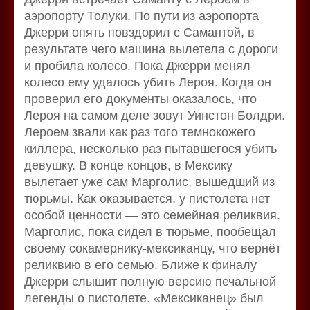
аэропорту Толуки. По пути из аэропорта
Джерри опять повздорил с Самантой, в
результате чего машина вылетела с дороги
и пробила колесо. Пока Джерри менял
колесо ему удалось убить Лероя. Когда он
проверил его документы оказалось, что
Лероя на самом деле зовут Уинстон Болдри.
Лероем звали как раз того темнокожего
киллера, несколько раз пытавшегося убить
девушку. В конце концов, в Мексику
вылетает уже сам Марголис, вышедший из
тюрьмы. Как оказывается, у пистолета нет
особой ценности — это семейная реликвия.
Марголис, пока сидел в тюрьме, пообещал
своему сокамернику-мексиканцу, что вернёт
реликвию в его семью. Ближе к финалу
Джерри слышит полную версию печальной
легенды о пистолете. «Мексиканец» был