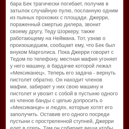
бара Бек трагически погибает, получив в
затылок случайную пулю, посланную одним
из пьяных прохожих с площади. Джерри,
пораженный смертью дилера, звонит
своему другу, Теду Шоркеру, также
работающему на Неймана. Тот, узнав о
произошедшем, сообщает ему, что Бек был
внуком Марголиса. Пока Джерри говорит с
Тедом по телефону, местная мафия угоняет
у него машину, в бардачке которой лежал
«Мексиканец». Теперь его задача - вернуть
пистолет обратно. Он находит членов
мафии, забирает у них свою машину и
пистолет и увозит с собой в пустыню одного
из членов банды с целью допросить о
«Мексиканце» и людях, которые хотят его
заполучить. Оставив его одного посреди
пустыни с простреленной ступней, Джерри
едет в отель. Там он собирает вещи чтобы