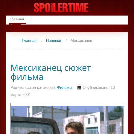
Главная
Новинки
Список фильмов
Сериалы
Главная
/
Новинки
/
Мексиканец
Контакты
Мексиканец сюжет
фильма
Родительская категория:
Фильмы
Опубликовано: 10
марта 2001