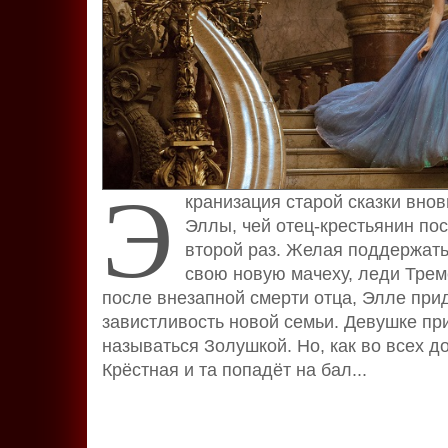
Э
кранизация старой сказки вно
Эллы, чей отец-крестьянин по
второй раз. Желая поддержат
свою новую мачеху, леди Трем
после внезапной смерти отца, Элле прид
завистливость новой семьи. Девушке при
называться Золушкой. Но, как во всех д
Крёстная и та попадёт на бал...