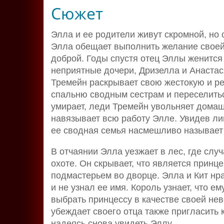
Сюжет
Элла и ее родители живут скромной, но 
Элла обещает выполнить желание своей
доброй. Годы спустя отец Эллы женится 
неприятные дочери, Дризелла и Анастас
Тремейн раскрывает свою жестокую и ре
спальню сводным сестрам и переселитьс
умирает, леди Тремейн увольняет домаш
навязывает всю работу Элле. Увидев лиц
ее сводная семья насмешливо называет
В отчаянии Элла уезжает в лес, где случ
охоте. Он скрывает, что является принц
подмастерьем во дворце. Элла и Кит нрав
и не узнал ее имя. Король узнает, что е
выбрать принцессу в качестве своей не
убеждает своего отца также пригласить
надеясь снова увидеть Эллу.