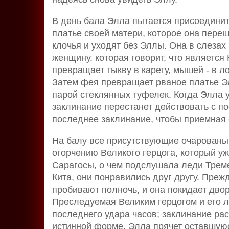
В день бала Элла пытается присоединит
платье своей матери, которое она переш
клочья и уходят без Эллы. Она в слезах
женщину, которая говорит, что являетс
превращает тыкву в карету, мышей - в ло
Затем фея превращает рваное платье Эл
парой стеклянных туфелек. Когда Элла у
заклинание перестанет действовать с по
последнее заклинание, чтобы приемная 
На балу все присутствующие очарованы 
огорчению Великого герцога, который у
Сарагосы, о чем подслушала леди Треме
Кита, они понравились друг другу. Преж
пробивают полночь, и она покидает двор
Преследуемая Великим герцогом и его 
последнего удара часов; заклинание рас
истинной форме. Элла прячет оставшую