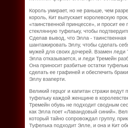
Король умирает, но не раньше, чем разр
король, Кит выпускает королевскую про
«таинственной принцессе», и просит ее 
стеклянную туфельку, чтобы подтвердить
Сделав вывод, что Элла - таинственная
шантажировать Эллу, чтобы сделать себ
мужей для своих дочерей. Взамен леди 
Элла отказывается, и леди Тремейн разб
Она приносит разбитые остатки туфельк
сделать ее графиней и обеспечить браки
Эллу взаперти.
Великий герцог и капитан стражи ведут 
туфельку каждой женщине в королевстве
Тремейн обувь не подходит сводным сест
как Элла поет «Лавандовый синий». Вели
который тайно сопровождал группу, при
Туфелька подходит Элле, и она и Кит об