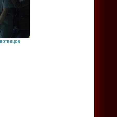
ертвецов