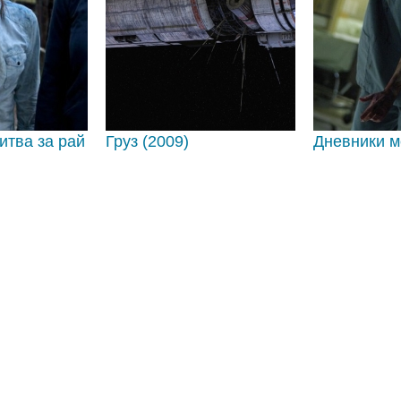
итва за рай
Груз (2009)
Дневники м