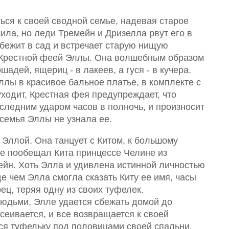
ься к своей сводной семье, надевая старое
ила, но леди Тремейн и Дризелла рвут его в
 бежит в сад и встречает старую нищую
я Крестной феей Эллы. Она волшебным образом
шадей, ящериц - в лакеев, а гуся - в кучера.
лы в красивое бальное платье, в комплекте с
ходит, Крестная фея предупреждает, что
следним ударом часов в полночь, и произносит
семья Эллы не узнала ее.
Эллой. Она танцует с Китом, к большому
же пообещал Кита принцессе Челине из
йн. Хоть Элла и удивлена истинной личностью
де чем Элла смогла сказать Киту ее имя, часы
ец, теряя одну из своих туфелек.
людьми, Элле удается сбежать домой до
сеивается, и все возвращается к своей
ся туфельку под половицами своей спальни.