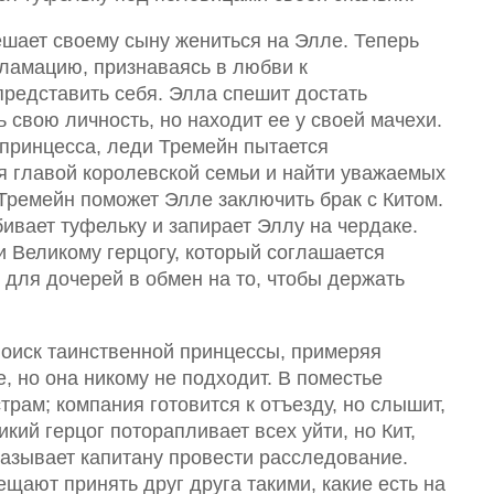
ешает своему сыну жениться на Элле. Теперь
кламацию, признаваясь в любви к
представить себя. Элла спешит достать
 свою личность, но находит ее у своей мачехи.
 принцесса, леди Тремейн пытается
я главой королевской семьи и найти уважаемых
Тремейн поможет Элле заключить брак с Китом.
ивает туфельку и запирает Эллу на чердаке.
и Великому герцогу, который соглашается
 для дочерей в обмен на то, чтобы держать
поиск таинственной принцессы, примеряя
, но она никому не подходит. В поместье
рам; компания готовится к отъезду, но слышит,
кий герцог поторапливает всех уйти, но Кит,
казывает капитану провести расследование.
ещают принять друг друга такими, какие есть на