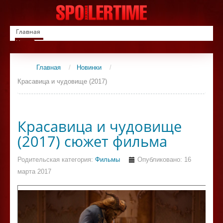
Главная
Новинки
Список фильмов
Сериалы
Главная
/
Новинки
/
Контакты
Красавица и чудовище (2017)
Красавица и чудовище
(2017) сюжет фильма
Родительская категория:
Фильмы
Опубликовано: 16
марта 2017