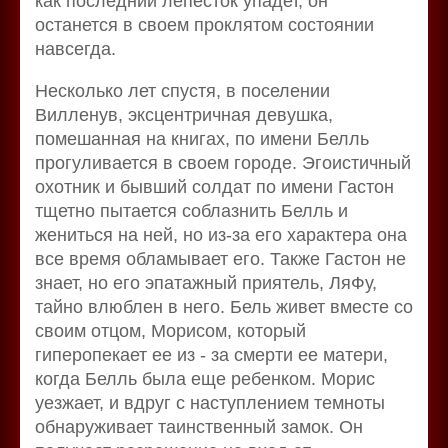
как последний лепесток упадет, он
останется в своем проклятом состоянии
навсегда.
Несколько лет спустя, в поселении
Вилленув, эксцентричная девушка,
помешанная на книгах, по имени Белль
прогуливается в своем городе. Эгоистичный
охотник и бывший солдат по имени Гастон
тщетно пытается соблазнить Белль и
жениться на ней, но из-за его характера она
все время обламывает его. Также Гастон не
знает, но его эпатажный приятель, ЛяФу,
тайно влюблен в него. Бель живет вместе со
своим отцом, Морисом, который
гиперопекает ее из - за смерти ее матери,
когда Белль была еще ребенком. Морис
уезжает, и вдруг с наступлением темноты
обнаруживает таинственный замок. Он