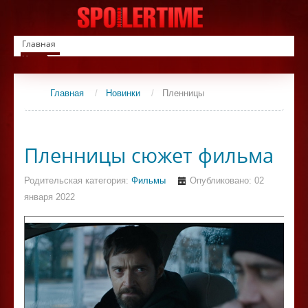
Главная
Новинки
Список фильмов
Сериалы
Главная
/
Новинки
/
Пленницы
Контакты
Пленницы сюжет фильма
Родительская категория:
Фильмы
Опубликовано: 02
января 2022