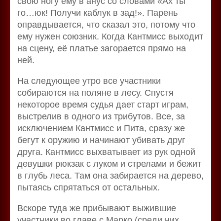
свою ногу ему в анус со словами «Ах ты
го…юк! Получи каблук в зад!». Парень
оправдывается, что сказал это, потому что
ему нужен союзник. Когда Кантмисс выходит
на сцену, её платье загорается прямо на
ней.
На следующее утро все участники
собираются на поляне в лесу. Спустя
некоторое время судья дает старт играм,
выстрелив в одного из трибутов. Все, за
исключением Кантмисс и Пита, сразу же
бегут к оружию и начинают убивать друг
друга. Кантмисс выхватывает из рук одной
девушки рюкзак с луком и стрелами и бежит
в глубь леса. Там она забирается на дерево,
пытаясь спрятаться от остальных.
Вскоре туда же прибывают выжившие
участники во главе с Марко (среди них