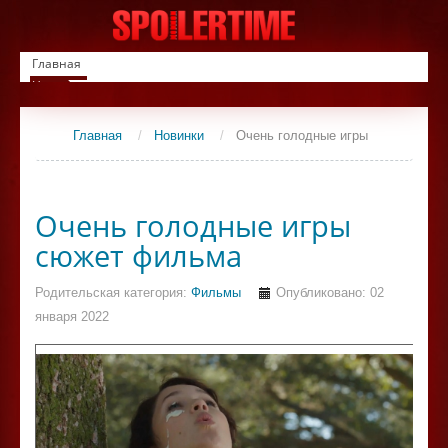
Главная
Новинки
Список фильмов
Сериалы
Главная
/
Новинки
/
Очень голодные игры
Контакты
Очень голодные игры
сюжет фильма
Родительская категория:
Фильмы
Опубликовано: 02
января 2022