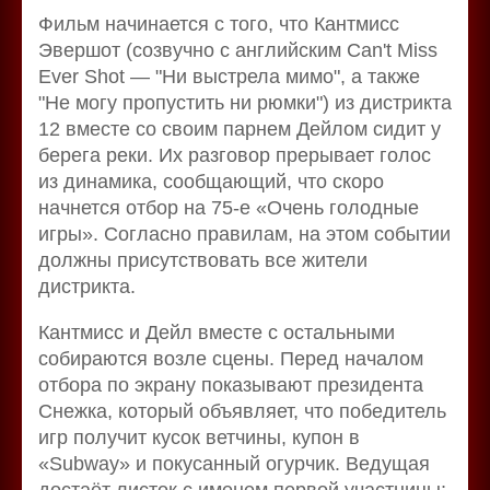
Фильм начинается с того, что Кантмисс
Эвершот (созвучно с английским Can't Miss
Ever Shot — "Ни выстрела мимо", а также
"Не могу пропустить ни рюмки") из дистрикта
12 вместе со своим парнем Дейлом сидит у
берега реки. Их разговор прерывает голос
из динамика, сообщающий, что скоро
начнется отбор на 75-е «Очень голодные
игры». Согласно правилам, на этом событии
должны присутствовать все жители
дистрикта.
Кантмисс и Дейл вместе с остальными
собираются возле сцены. Перед началом
отбора по экрану показывают президента
Снежка, который объявляет, что победитель
игр получит кусок ветчины, купон в
«Subway» и покусанный огурчик. Ведущая
достаёт листок с именем первой участницы;