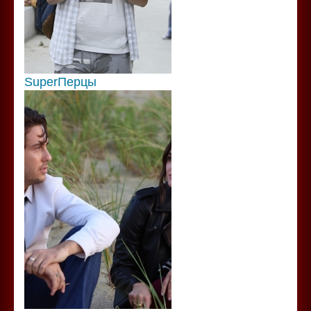
SuperПерцы