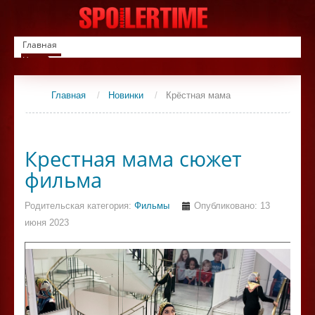
Главная
Новинки
Список фильмов
Сериалы
Главная
/
Новинки
/
Крёстная мама
Контакты
Крестная мама сюжет
фильма
Родительская категория:
Фильмы
Опубликовано: 13
июня 2023