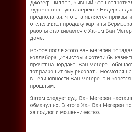
Джозеф Пиллер, бывший боец сопротивл
художественную галерею в Нидерландах
предполагая, что она является прикрыт
отслеживает продажу картины Вермеера 
работы сталкивается с Ханом Ван Мегер
доме.
Вскоре после этого ван Мегерен попадае
коллаборационистом и хотели бы казнит
прячет на чердаке. Ван Мегерен обещает
тот разрешит ему рисовать. Несмотря н
в невиновности Ван Мегерена и борется
прошлым.
Затем следует суд, Ван Мегерен настаива
обманул их. В итоге Хан Ван Мегерен п
за подлог и мошенничество.