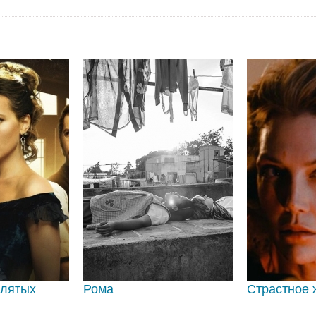
клятых
Рома
Страстное 