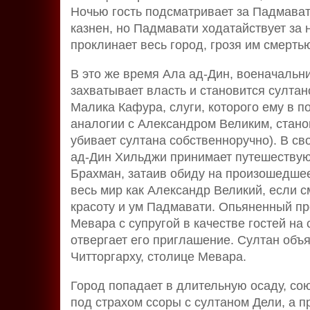
Ночью гость подсматривает за Падмават
казнен, но Падмавати ходатайствует за 
проклинает весь город, грозя им смерть
В это же время Ала ад-Дин, военачальни
захватывает власть и становится султан
Малика Кафура, слуги, которого ему в по
аналогии с Александром Великим, стано
убивает султана собственноручно). В с
ад-Дин Хильджи принимает путешествую
Брахман, затаив обиду на произошедшее
весь мир как Александр Великий, если 
красоту и ум Падмавати. Опьяненный пр
Мевара с супругой в качестве гостей на
отвергает его приглашение. Султан объя
Читторгарху, столице Мевара.
Город попадает в длительную осаду, со
под страхом ссоры с султаном Дели, а п