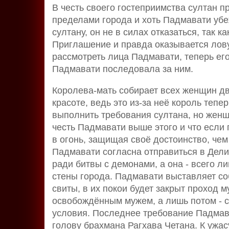
В честь своего гостеприимства султан п
пределами города и хоть Падмавати убе
султану, он не в силах отказаться, так ка
Приглашение и правда оказывается лову
рассмотреть лица Падмавати, теперь его
Падмавати последовала за ним.
Королева-мать собирает всех женщин дв
красоте, ведь это из-за неё король теп
выполнить требования султана, но женщ
честь Падмавати выше этого и что если г
в огонь, защищая своё достоинство, че
Падмавати согласна отправиться в Дели,
ради битвы с демонами, а она - всего л
стены города. Падмавати выставляет со
свиты, в их покои будет закрыт проход 
освобождённым мужем, а лишь потом - с
условия. Последнее требование Падмават
голову брахмана Рагхава Четана. К ужас