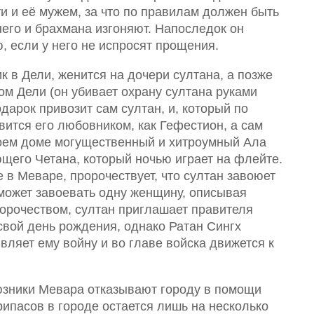
и и её мужем, за что по правилам должен быть
него и брахмана изгоняют. Напоследок он
ю, если у него не испросят прощения.
к в Дели, женится на дочери султана, а позже
ом Дели (он убивает охрану султана руками
дарок привозит сам султан, и, который по
вится его любовником, как Гефестион, а сам
воем доме могущественный и хитроумный Ала
щего Четана, который ночью играет на флейте.
 в Меваре, пророчествует, что султан завоюет
сможет завоевать одну женщину, описывая
орочеством, султан приглашает правителя
 свой день рождения, однако Ратан Сингх
вляет ему войну и во главе войска движется к
юзники Мевара отказывают городу в помощи
рипасов в городе остается лишь на несколько