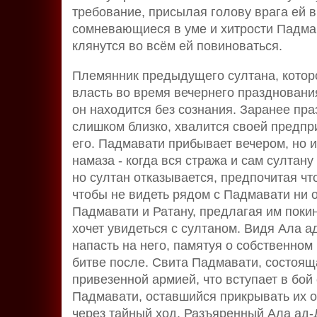
требование, присылая голову врага ей 
сомневающиеся в уме и хитрости Падмав
клянутся во всём ей повиноваться.
Племянник предыдущего султана, которо
власть во время вечернего праздновани
он находится без сознания. Заранее пра
слишком близко, хвалится своей предпр
его. Падмавати прибывает вечером, но и
намаза - когда вся стража и сам султану
но султан отказывается, предпочитая ч
чтобы не видеть рядом с Падмавати ни 
Падмавати и Ратану, предлагая им покин
хочет увидеться с султаном. Видя Ала а
напасть на него, памятуя о собственном
битве после. Свита Падмавати, состоящ
привезенной армией, что вступает в бой
Падмавати, оставшийся прикрывать их о
через тайный ход. Разъяренный Ала ад-