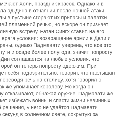
тмечают Холи, праздник красок. Однако и в
ла ад-Дина в отчаянии после ночной атаки
ды в пустыне сгорают их припасы и палатки.
ей пламенной речью, но вскоре он признает
ичную встречу. Ратан Сингх ставит, на его
 врага условия: возвращение армии в Дели и
храны, однако Падмавати уверена, что все это
пути и осаде более полугода, значит попросту
-Дин соглашается на любые условия, что
оторой он теперь попросту одержим. При
ёт себя подозрительно: говорит, что наслышан
переводя речь на столицу, хотя говорил о
к же упоминает королеву. Но когда он
му отказывают, обнажая оружие. Падмавати же
ожет избежать войны и спасти жизни невинных
её решения, у него не удаётся Падмавати
о секунд в солнечном свете, сокрытую за