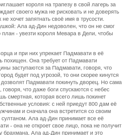
риглашает короля на трапезу в свой лагерь за
ждает своего мужа не рисковать и не доверять
к не хочет запятнать своё имя в трусости.
шкой: Ала ад-Дин недоволен, что он не смог
 план - увезти короля Мевара в Дели, чтобы
орца и при них упрекает Падмавати в её
ерь похищен. Она требует от Падмавати
ины заступаются за Падмавати, говоря, что
ород будет под угрозой, то они скорее кинутся
м дозволят Падмавати покинуть дворец. Но сама
 говоря, что даже боги спускаются с небес
ишь смертная, которая всего лишь покинет
бственные условия: с ней приедут 800 дам её
мужчинам и сначала она встретится со своим
 султаном. Ала ад-Дин принимает все её
и - она не откроет свое лицо, пока не получит
у брахмана, Ала ад-Дин принимает и это