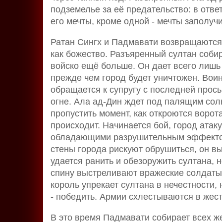
подземелье за её предательство: в отве
его мечты, кроме одной - мечты заполуч
Ратан Сингх и Падмавати возвращаются
как божество. Разъяренный султан собир
войско ещё больше. Он дает всего лишь
прежде чем город будет уничтожен. Вои
обращается к супругу с последней прось
огне. Ала ад-Дин ждет под палящим солн
пропустить момент, как откроются ворота
происходит. Начинается бой, город ата
обладающими разрушительным эффектом
стены города рискуют обрушиться, он вы
удается ранить и обезоружить султана, 
спину выстреливают вражеские солдаты
король упрекает султана в нечестности, 
- победить. Армии схлестываются в жест
В это время Падмавати собирает всех ж