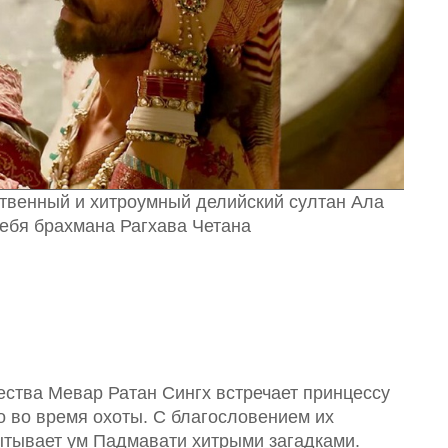
ственный и хитроумный делийский султан Ала
ебя брахмана Рагхава Четана
ества Мевар Ратан Сингх встречает принцессу
о во время охоты. С благословением их
ытывает ум Падмавати хитрыми загадками.