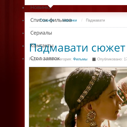
Новинки
Список фильмов
Главная
/
Новинки
/
Падмавати
Сериалы
Падмавати сюжет
Контакты
Стол заявок
Родительская категория:
Фильмы
Опубликовано: 1