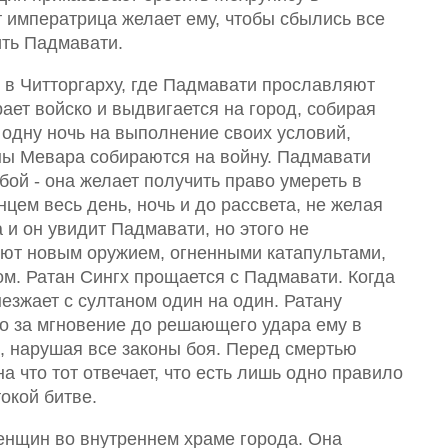
т императрица желает ему, чтобы сбылись все
ить Падмавати.
 в Читторгарху, где Падмавати прославляют
ает войско и выдвигается на город, собирая
 одну ночь на выполнение своих условий,
ны Мевара собираются на войну. Падмавати
бой - она желает получить право умереть в
цем весь день, ночь и до рассвета, не желая
 и он увидит Падмавати, но этого не
куют новым оружием, огненными катапультами,
. Ратан Сингх прощается с Падмавати. Когда
езжает с султаном один на один. Ратану
но за мгновение до решающего удара ему в
, нарушая все законы боя. Перед смертью
на что тот отвечает, что есть лишь одно правило
окой битве.
енщин во внутреннем храме города. Она