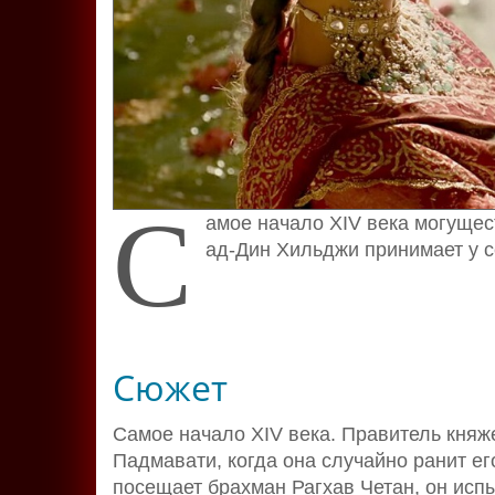
С
амое начало XIV века могуще
ад-Дин Хильджи принимает у с
Сюжет
Самое начало XIV века. Правитель княж
Падмавати, когда она случайно ранит ег
посещает брахман Рагхав Четан, он исп