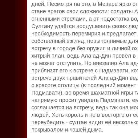
дней. Несмотря на это, в Меваре ярко о
стане врагов свои сложности: солдаты А
огненными стрелами, а от недостатка во
Султану удаётся воодушевить своих люд
необходимость перемирия и предлагает л
собственный взгляд, невыполнимые для
встречу в городе без оружия и личной о
хитрый план, ведь Ала ад-Дин провёл в 
не может отступить. Но внезапно Ала ад
приблизят его к встрече с Падмавати, к
встрече двух правителей Ала ад-Дин вед
о красоте столицы (в последний момент 
Падмавати), во время шахматной игры та
напрямую просит увидеть Падмавати, е
соглашается на встречу, ведь так она м
людей. Хоть король и не в восторге от 
переубедить - султан видит её нескольк
покрывалом и чашей дыма.