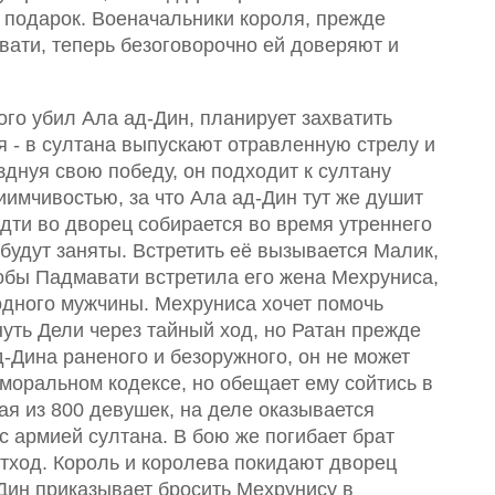
в подарок. Военачальники короля, прежде
ати, теперь безоговорочно ей доверяют и
го убил Ала ад-Дин, планирует захватить
я - в султана выпускают отравленную стрелу и
зднуя свою победу, он подходит к султану
иимчивостью, за что Ала ад-Дин тут же душит
дти во дворец собирается во время утреннего
 будут заняты. Встретить её вызывается Малик,
тобы Падмавати встретила его жена Мехруниса,
одного мужчины. Мехруниса хочет помочь
уть Дели через тайный ход, но Ратан прежде
д-Дина раненого и безоружного, он не может
 моральном кодексе, но обещает ему сойтись в
ая из 800 девушек, на деле оказывается
 с армией султана. В бою же погибает брат
тход. Король и королева покидают дворец
Дин приказывает бросить Мехрунису в