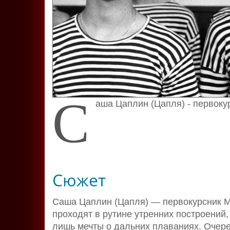
С
аша Цаплин (Цапля) - первоку
Сюжет
Саша Цаплин (Цапля) — первокурсник М
проходят в рутине утренних построений,
лишь мечты о дальних плаваниях. Очер