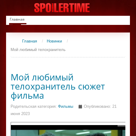
Главная
Новинки
Список фильмов
Сериалы
Главная
/
Новинки
/
Контакты
Мой любимый телохранитель
Мой любимый
телохранитель сюжет
фильма
Родительская категория:
Фильмы
Опубликовано: 21
июня 2023