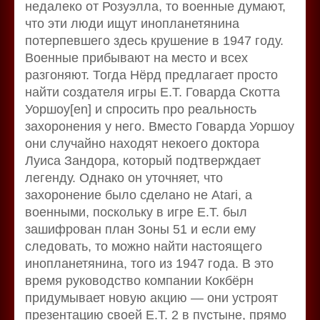
недалеко от Розуэлла, то военные думают,
что эти люди ищут инопланетянина
потерпевшего здесь крушение в 1947 году.
Военные прибывают на место и всех
разгоняют. Тогда Нёрд предлагает просто
найти создателя игры E.T. Говарда Скотта
Уоршоу[en] и спросить про реальность
захоронения у него. Вместо Говарда Уоршоу
они случайно находят некоего доктора
Луиса Зандора, который подтверждает
легенду. Однако он уточняет, что
захоронение было сделано не Atari, а
военными, поскольку в игре E.T. был
зашифрован план Зоны 51 и если ему
следовать, то можно найти настоящего
инопланетянина, того из 1947 года. В это
время руководство компании Кокбёрн
придумывает новую акцию — они устроят
презентацию своей E.T. 2 в пустыне, прямо