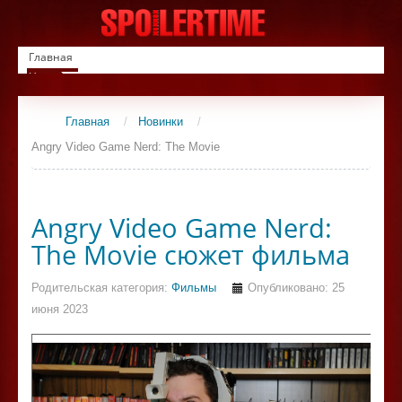
Главная
Новинки
Список фильмов
Сериалы
Главная
/
Новинки
/
Контакты
Angry Video Game Nerd: The Movie
Angry Video Game Nerd:
The Movie сюжет фильма
Родительская категория:
Фильмы
Опубликовано: 25
июня 2023