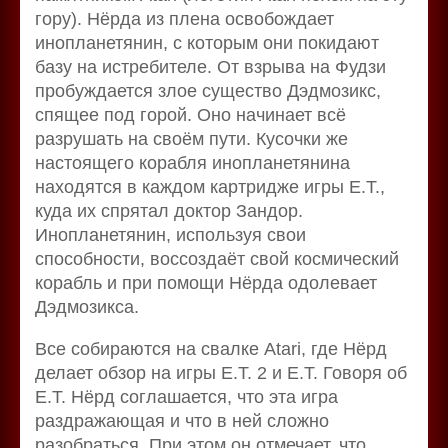
гору). Нёрда из плена освобождает
инопланетянин, с которым они покидают
базу на истребителе. От взрыва на Фудзи
пробуждается злое существо Дэдмозикс,
спящее под горой. Оно начинает всё
разрушать на своём пути. Кусочки же
настоящего корабля инопланетянина
находятся в каждом картридже игры E.T.,
куда их спрятал доктор Зандор.
Инопланетянин, используя свои
способности, воссоздаёт свой космический
корабль и при помощи Нёрда одолевает
Дэдмозикса.
Все собираются на свалке Atari, где Нёрд
делает обзор на игры E.T. 2 и E.T. Говоря об
E.T. Нёрд соглашается, что эта игра
раздражающая и что в ней сложно
разобраться. При этом он отмечает, что