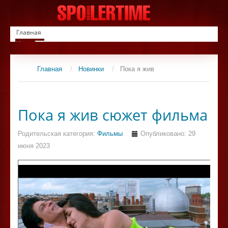
Главная
Новинки
Список фильмов
Сериалы
Главная
/
Новинки
/
Пока я жив
Контакты
Пока я жив сюжет фильма
Родительская категория:
Фильмы
Опубликовано: 29
июня 2023