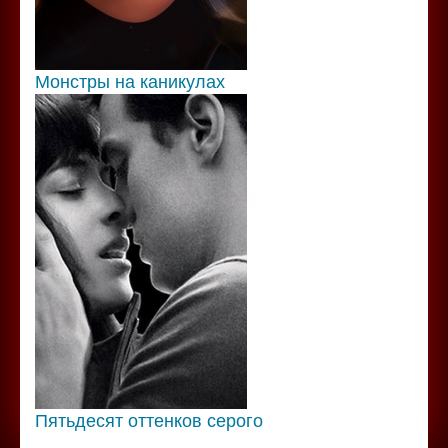
Монстры на каникулах
Пятьдесят оттенков серого