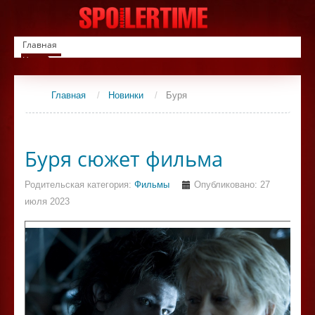
Главная
Новинки
Список фильмов
Сериалы
Главная
/
Новинки
/
Буря
Контакты
Буря сюжет фильма
Родительская категория:
Фильмы
Опубликовано: 27
июля 2023