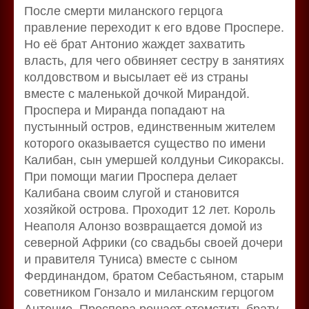
После смерти миланского герцога
правление переходит к его вдове Проспере.
Но её брат Антонио жаждет захватить
власть, для чего обвиняет сестру в занятиях
колдовством и высылает её из страны
вместе с маленькой дочкой Мирандой.
Проспера и Миранда попадают на
пустынный остров, единственным жителем
которого оказывается существо по имени
Калибан, сын умершей колдуньи Сикораксы.
При помощи магии Проспера делает
Калибана своим слугой и становится
хозяйкой острова. Проходит 12 лет. Король
Неаполя Алонзо возвращается домой из
северной Африки (со свадьбы своей дочери
и правителя Туниса) вместе с сыном
Фердинандом, братом Себастьяном, старым
советником Гонзало и миланским герцогом
Антонио. Проспера решает отомстить брату,