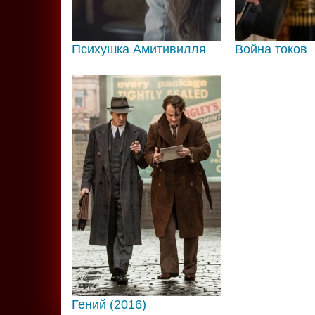
Психушка Амитивилля
Война токов
Гений (2016)