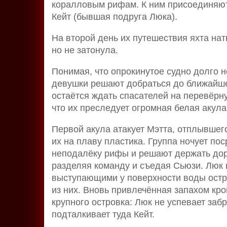
коралловым рифам. К ним присоединяют
Кейт (бывшая подруга Люка).
На второй день их путешествия яхта нат
но не затонула.
Понимая, что опрокинутое судно долго н
девушки решают добраться до ближайшег
остаётся ждать спасателей на перевёрну
что их преследует огромная белая акула
Первой акула атакует Мэтта, отплывшег
их на плаву пластика. Группа ночует по
неподалёку рифы и решают держать доро
разделяя команду и съедая Сьюзи. Люк
выступающими у поверхности воды остро
из них. Вновь привлечённая запахом кро
крупного островка: Люк не успевает забр
подталкивает туда Кейт.