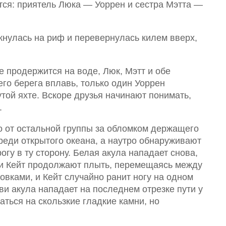
ся: приятель Люка — Уоррен и сестра Мэтта —
кнулась на риф и перевернулась килем вверх,
е продержится на воде, Люк, Мэтт и обе
о берега вплавь, только один Уоррен
той яхте. Вскоре друзья начинают понимать,
.
о от остальной группы за обломком держащего
среди открытого океана, а наутро обнаруживают
гу в ту сторону. Белая акула нападает снова,
 и Кейт продолжают плыть, перемещаясь между
вками, и Кейт случайно ранит ногу на одном
ви акула нападает на последнем отрезке пути у
аться на скользкие гладкие камни, но