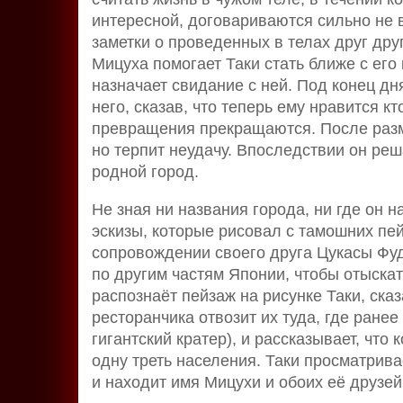
интересной, договариваются сильно не в
заметки о проведенных в телах друг дру
Мицуха помогает Таки стать ближе с его
назначает свидание с ней. Под конец дня
него, сказав, что теперь ему нравится кт
превращения прекращаются. После разм
но терпит неудачу. Впоследствии он реш
родной город.
Не зная ни названия города, ни где он 
эскизы, которые рисовал с тамошних пей
сопровождении своего друга Цукасы Фуд
по другим частям Японии, чтобы отыскат
распознаёт пейзаж на рисунке Таки, ска
ресторанчика отвозит их туда, где ранее
гигантский кратер), и рассказывает, что
одну треть населения. Таки просматрива
и находит имя Мицухи и обоих её друзей