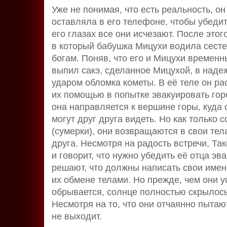
Уже не понимая, что есть реальность, о
оставляла в его телефоне, чтобы убедить
его глазах все они исчезают. После этог
в который бабушка Мицухи водила сесте
богам. Поняв, что его и Мицухи времен
выпил сакэ, сделанное Мицухой, в надеж
ударом обломка кометы. В её теле он ра
их помощью в попытке эвакуировать горо
она направляется к вершине горы, куда 
могут друг друга видеть. Но как только 
(сумерки), они возвращаются в свои тела
друга. Несмотря на радость встречи, Та
и говорит, что нужно убедить её отца эв
решают, что должны написать свои имена
их обмене телами. Но прежде, чем они у
обрывается, солнце полностью скрылось
Несмотря на то, что они отчаянно пытаю
не выходит.