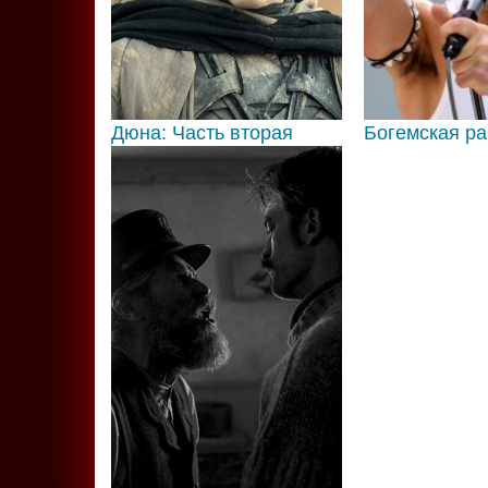
Дюна: Часть вторая
Богемская р