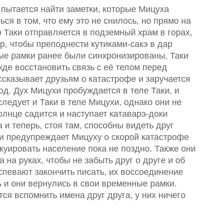
н пытается найти заметки, которые Мицуха
ся в том, что ему это не снилось, но прямо на
о Таки отправляется в подземный храм в горах,
р, чтобы преподнести кутиками-сакэ в дар
ные рамки ранее были синхронизированы, Таки
де восстановить связь с её телом перед
ссказывает друзьям о катастрофе и заручается
д. Дух Мицухи пробуждается в теле Таки, и
следует и Таки в теле Мицухи, однако они не
солнце садится и наступает катаварэ-доки
 и теперь, стоя там, способны видеть друг
ки предупреждает Мицуху о скорой катастрофе
акуировать население пока не поздно. Также они
 на руках, чтобы не забыть друг о друге и об
спевают закончить писать, их воссоединение
 и они вернулись в свои временные рамки.
тся вспомнить имена друг друга, у них ничего