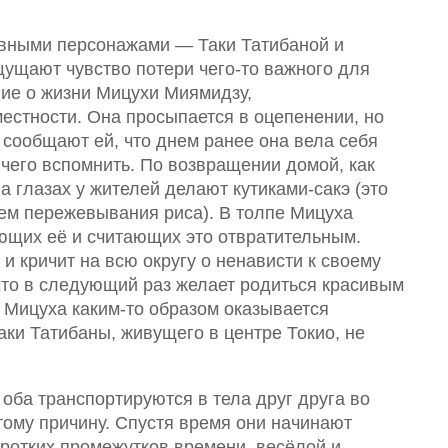
вными персонажами — Таки Татибаной и
ущают чувство потери чего-то важного для
ие о жизни Мицухи Миямидзу,
естности. Она просыпается в оцепенении, но
 сообщают ей, что днем ранее она вела себя
ичего вспомнить. По возвращении домой, как
на глазах у жителей делают кутиками-сакэ (это
тем пережевывания риса). В толпе Мицуха
ющих её и считающих это отвратительным.
и кричит на всю округу о ненависти к своему
 что в следующий раз желает родиться красивым
 Мицуха каким-то образом оказывается
аки Татибаны, живущего в центре Токио, не
 оба транспортируются в тела друг друга во
тому причину. Спустя время они начинают
коротких промежутков времени, весёлой и