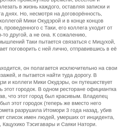
лезать в жизнь каждого, оставляя записки и
га днях. Но, несмотря на договорённость,
 коллегой Мики Окудэрой и в конце концов
, проведенного с Таки, его коллега уходит от
о-то другой, а не она. К сожалению,
ышлений Таки пытается связаться с Мицухой,
ает поговорить с ней лично, отправившись в её
находится, он полагается исключительно на свои
зажей, и пытается найти туда дорогу. В
зи и коллеги Мики Окудэры, он путешествует
ь этот городок. В одном ресторане официантка
зав, что этот город был красивым. Владелец
 был этот городок (теперь же вместо него
 комета разрушила Итомори 3 года назад, убив
ет список имен людей, умерших от инцидента,
, Кацухико Тэсигавары и Саяки Натори.