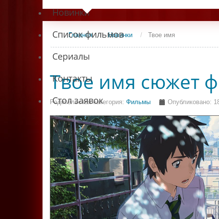
Новинки
Список фильмов
Главная
/
Новинки
/
Твое имя
Сериалы
Твое имя сюжет 
Контакты
Стол заявок
Родительская категория:
Фильмы
Опубликовано: 1