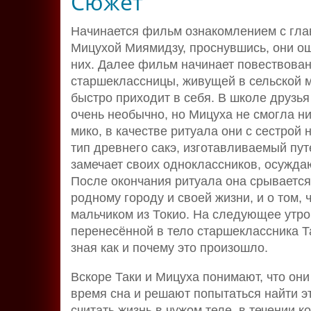
Сюжет
Начинается фильм ознакомлением с гла
Мицухой Миямидзу, проснувшись, они ощ
них. Далее фильм начинает повествован
старшеклассницы, живущей в сельской м
быстро приходит в себя. В школе друзья
очень необычно, но Мицуха не смогла н
мико, в качестве ритуала они с сестрой 
тип древнего сакэ, изготавливаемый пу
замечает своих одноклассников, осужда
После окончания ритуала она срывается 
родному городу и своей жизни, и о том,
мальчиком из Токио. На следующее утро
перенесённой в тело старшеклассника Т
зная как и почему это произошло.
Вскоре Таки и Мицуха понимают, что они
время сна и решают попытаться найти э
считать жизнь в чужом теле, в течении 