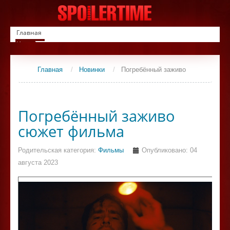
Главная
Новинки
Список фильмов
Сериалы
Главная
/
Новинки
/
Погребённый заживо
Контакты
Погребённый заживо
сюжет фильма
Родительская категория:
Фильмы
Опубликовано: 04
августа 2023