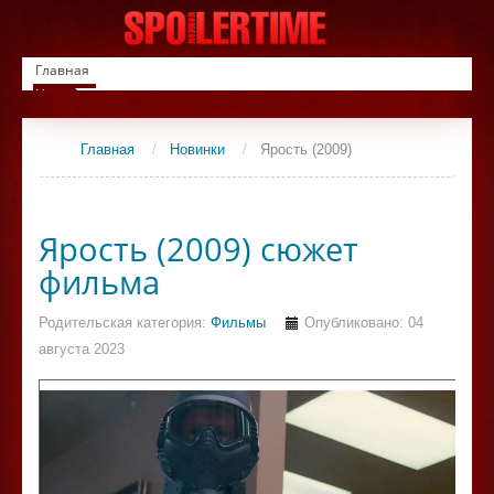
Главная
Новинки
Список фильмов
Сериалы
Главная
/
Новинки
/
Ярость (2009)
Контакты
Ярость (2009) сюжет
фильма
Родительская категория:
Фильмы
Опубликовано: 04
августа 2023