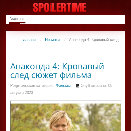
Главная
Новинки
Список фильмов
Сериалы
Главная
/
Новинки
/
Анаконда 4: Кровавый след
Контакты
Анаконда 4: Кровавый
след сюжет фильма
Родительская категория:
Фильмы
Опубликовано: 08
августа 2023