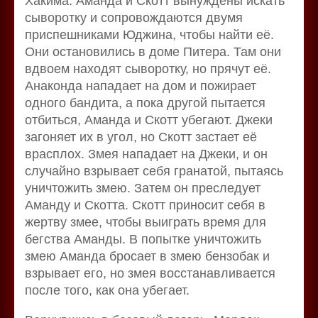
Хакима. Аманда и Скотт вынуждены искать
сыворотку и сопровождаются двумя
приспешниками Юджина, чтобы найти её.
Они остановились в доме Питера. Там они
вдвоем находят сыворотку, но прячут её.
Анаконда нападает на дом и пожирает
одного бандита, а пока другой пытается
отбиться, Аманда и Скотт убегают. Джеки
загоняет их в угол, но Скотт застает её
врасплох. Змея нападает на Джеки, и он
случайно взрывает себя гранатой, пытаясь
уничтожить змею. Затем он преследует
Аманду и Скотта. Скотт приносит себя в
жертву змее, чтобы выиграть время для
бегства Аманды. В попытке уничтожить
змею Аманда бросает в змею бензобак и
взрывает его, но змея восстанавливается
после того, как она убегает.