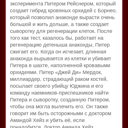
эксперимента Питером Рейснером, который
создает гибрид кровяных орхидей с Борнео,
который позволил анаконде вырасти очень
большой и жить дольше, а также создает
сыворотку для регенерации клеток. После
того как тест, казалось бы, работает на
регенерацию детеныша анаконды, Питер
сжигает его. Когда он исчезает, длинная
анаконда вырывается из клетки и убивает
Питера в шахте, наполненной кровавыми
орхидеями. Питер «Джей Ди» Мердок,
миллиардер, страдающий раком костей,
посылает своего убийцу Юджина и его
команду наемников-приспешников найти
Питера и сыворотку, созданную Питером,
чтобы она могла вылечить его. Он также
говорит им быть осторожными с доктором
Амандой Хейз и убить её, если
понадобится. Доктор Аманда Хейз,