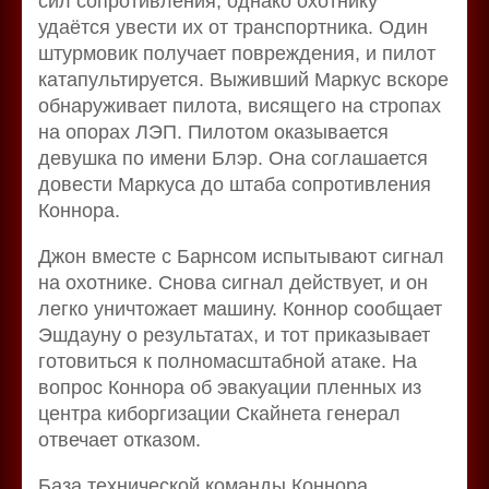
сил сопротивления, однако охотнику
удаётся увести их от транспортника. Один
штурмовик получает повреждения, и пилот
катапультируется. Выживший Маркус вскоре
обнаруживает пилота, висящего на стропах
на опорах ЛЭП. Пилотом оказывается
девушка по имени Блэр. Она соглашается
довести Маркуса до штаба сопротивления
Коннора.
Джон вместе с Барнсом испытывают сигнал
на охотнике. Снова сигнал действует, и он
легко уничтожает машину. Коннор сообщает
Эшдауну о результатах, и тот приказывает
готовиться к полномасштабной атаке. На
вопрос Коннора об эвакуации пленных из
центра киборгизации Скайнета генерал
отвечает отказом.
База технической команды Коннора