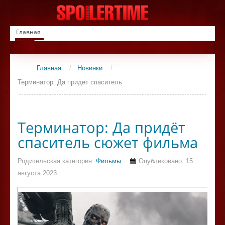
Главная
Новинки
Список фильмов
Сериалы
Главная
/
Новинки
/
Контакты
Терминатор: Да придёт спаситель
Терминатор: Да придёт
спаситель сюжет фильма
Родительская категория:
Фильмы
Опубликовано: 15
августа 2023