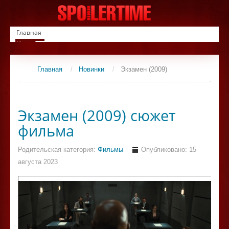
Главная
Новинки
Список фильмов
Сериалы
Главная
/
Новинки
/
Экзамен (2009)
Контакты
Экзамен (2009) сюжет
фильма
Родительская категория:
Фильмы
Опубликовано: 15
августа 2023