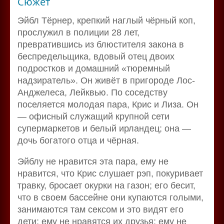
Сюжет
Эйбл Тёрнер, крепкий наглый чёрный коп,
прослужил в полиции 28 лет,
превратившись из блюстителя закона в
беспредельщика, вдовый отец двоих
подростков и домашний «тюремный
надзиратель». Он живёт в пригороде Лос-
Анджелеса, Лейквью. По соседству
поселяется молодая пара, Крис и Лиза. Он
— офисный служащий крупной сети
супермаркетов и белый ирландец; она —
дочь богатого отца и чёрная.
Эйблу не нравится эта пара, ему не
нравится, что Крис слушает рэп, покуривает
травку, бросает окурки на газон; его бесит,
что в своем бассейне они купаются голыми,
занимаются там сексом и это видят его
дети; ему не нравятся их друзья; ему не