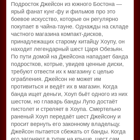
Подросток Джейсон из южного Бостона —
ярый фанат кунг-фу и фильмов про это
боевое искусство, которые он регулярно
покупает в чайна-тауне. Однажды на складе
частного магазина компакт-дисков,
принадлежащих старому китайцу Хоупу, он
находит легендарный шест Царя Обезьян.
По пути домой на Джейсона нападает банда
подростков, котрые, увидев ценные диски,
требуют отвести их к магазину с целью
ограбления. Джейсон не может им
противиться и ведёт их в магазин. Когда
банда ищет деньги, Хоуп бьёт одного из них
шестом, но главарь банды Лупо достаёт
пистолет и стреляет в Хоупа. Смертельно
раненый Хоуп передаёт шест Джейсону и
просит вернуть его законному владельцу.
Джейсон пытается сбежать от банды. Когда
его загоняют в тупик на крыше, шест сам