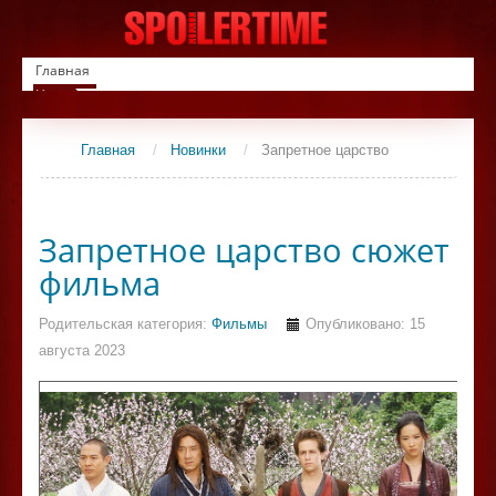
Главная
Новинки
Список фильмов
Сериалы
Главная
/
Новинки
/
Запретное царство
Контакты
Запретное царство сюжет
фильма
Родительская категория:
Фильмы
Опубликовано: 15
августа 2023