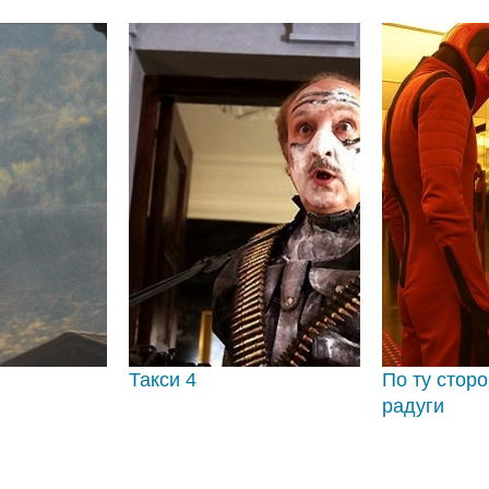
Такси 4
По ту стор
радуги