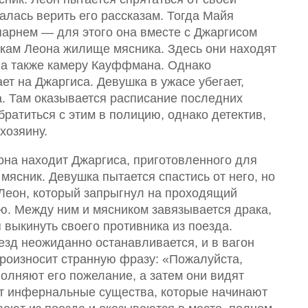
алась верить его рассказам. Тогда Майя
 парнем — для этого она вместе с Джаргисом
кам Леона жилище мясника. Здесь они находят
 а также камеру Кауффмана. Однако
т на Джаргиса. Девушка в ужасе убегает,
. Там оказывается расписание последних
братиться с этим в полицию, однако детектив,
хозяину.
 она находит Джаргиса, приготовленного для
 мясник. Девушка пытается спастись от него, но
Леон, который запрыгнул на проходящий
ю. Между ним и мясником завязывается драка,
 выкинуть своего противника из поезда.
зд неожиданно останавливается, и в вагон
роизносит странную фразу: «Пожалуйста,
олняют его пожелание, а затем они видят
т инфернальные существа, которые начинают