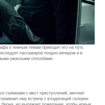
фа к темным темам приводит его на путь
реследует пассажиров поздно вечером и в
амыми ужасными способами.
 съёмками с мест преступлений, мечтает
страивает ему встречу с владелицей галереи
 Леона, но выражает пожелание, чтобы новые