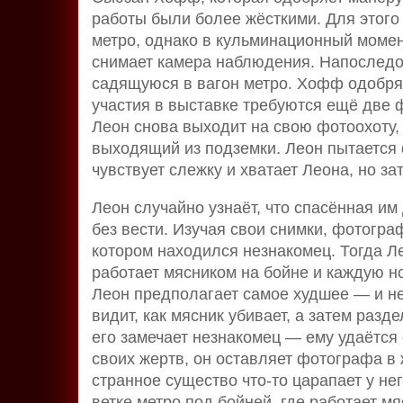
работы были более жёсткими. Для этог
метро, однако в кульминационный момент
снимает камера наблюдения. Напоследо
садящуюся в вагон метро. Хофф одобряе
участия в выставке требуются ещё две
Леон снова выходит на свою фотоохоту, 
выходящий из подземки. Леон пытается 
чувствует слежку и хватает Леона, но зат
Леон случайно узнаёт, что спасённая и
без вести. Изучая свои снимки, фотограф
котором находился незнакомец. Тогда Лео
работает мясником на бойне и каждую н
Леон предполагает самое худшее — и не
видит, как мясник убивает, а затем раз
его замечает незнакомец — ему удаётся 
своих жертв, он оставляет фотографа в 
странное существо что-то царапает у не
ветке метро под бойней, где работает мя