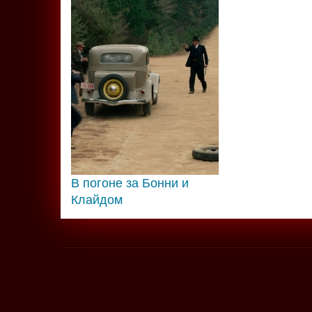
В погоне за Бонни и
Клайдом