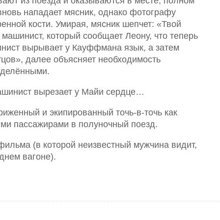
ают из поезда и оказываются в месте, полном
 вновь нападает мясник, однако фотографу
енной кости. Умирая, мясник шепчет: «Твой
 машинист, который сообщает Леону, что теперь
нист вырывает у Кауффмана язык, а затем
тцов», далее объясняет необходимость
зделёнными.
ашинист вырезает у Майи сердце…
иженный и экипированный точь-в-точь как
ними пассажирами в полуночный поезд.
 фильма (в которой неизвестный мужчина видит,
днем вагоне).