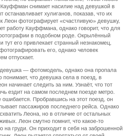
о Кауффман снимает насилие над девушкой в
 останавливает хулиганов, показав, что их
к Леон фотографирует «счастливую» девушку,
т работу Кауффмана, однако говорит, что для
 фотографии в подобном роде. Окрылённый
и тут его привлекает странный незнакомец,
фотографировать его, однако человек
ем отпускает.
м девушка — фотомодель, однако она пропала
 понимает, что девушка села в поезд, в
н начинает следить за ним. Узнаёт, что тот
очь ездит на самом последнем поезде метро.
 ошибается. Пробравшись на этот поезд, он
делывает пассажиров последнего рейса. Однако
схватить Леона, но в отличие от остальных
живых. Леон смутно помнит, что какое-то
го на груди. Он приходит в себя на заброшенной
сник. Леон пытается спрятаться от своей