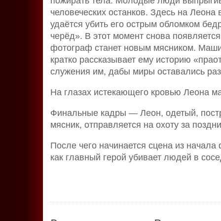
пожирать тела. Молодые люди выпрыгив
человеческих останков. Здесь на Леона
удаётся убить его острым обломком бедр
черёд». В этот момент снова появляется
фотограф станет новым мясником. Маши
кратко рассказывает ему историю «прао
служения им, дабы миры оставались ра
На глазах истекающего кровью Леона м
Финальные кадры — Леон, одетый, постр
мясник, отправляется на охоту за позд
После чего начинается сцена из начала
как главный герой убивает людей в сосе