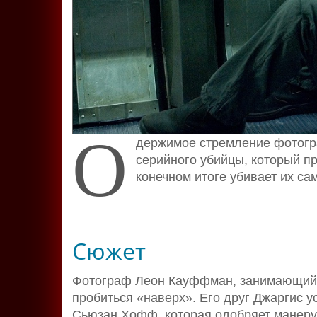
О
держимое стремление фотогра
серийного убийцы, который п
конечном итоге убивает их с
Сюжет
Фотограф Леон Кауффман, занимающийся
пробиться «наверх». Его друг Джаргис у
Сьюзан Хофф, которая одобряет манеру