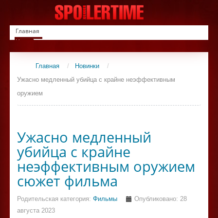
Главная
Новинки
Список фильмов
Сериалы
Главная
/
Новинки
/
Контакты
Ужасно медленный убийца с крайне неэффективным
оружием
Ужасно медленный
убийца с крайне
неэффективным оружием
сюжет фильма
Родительская категория:
Фильмы
Опубликовано: 28
августа 2023