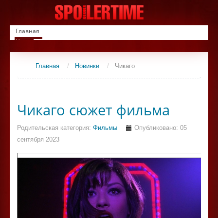
Главная
Новинки
Список фильмов
Сериалы
Главная
/
Новинки
/
Чикаго
Контакты
Чикаго сюжет фильма
Родительская категория:
Фильмы
Опубликовано: 05
сентября 2023