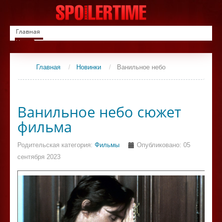
Главная
Новинки
Список фильмов
Сериалы
Главная
/
Новинки
/
Ванильное небо
Контакты
Ванильное небо сюжет
фильма
Родительская категория:
Фильмы
Опубликовано: 05
сентября 2023