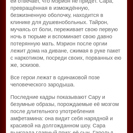
ей отвечает, что Мэрион не придёт. Сара,
превращённая в измождённую,
безжизненную оболочку, находится в
клинике для душевнобольных. Тайрон,
мучаясь от боли, переживает свою первую
ночь в тюрьме и вспоминает свою давно
потерянную мать. Мэрион после оргии
лежит дома на диване, сжимая в руке пакет
с наркотиком, посреди своих, порванных ею
же, эскизов.
Все герои лежат в одинаковой позе
человеческого зародыша.
Последние кадры показывают Сару и
безумные образы, порождаемые её мозгом
после длительного употребления
амфетамина: она видит себя нарядной и
красивой на долгожданном шоу. Сара
выиграла главный приз; её сын, Гарольд, —