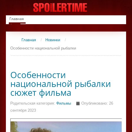
Главная
Новинки
Список фильмов
Сериалы
Главная
/
Новинки
/
Контакты
Особенности национальной рыбалки
Особенности
национальной рыбалки
сюжет фильма
Родительская категория:
Фильмы
Опубликовано: 26
сентября 2023