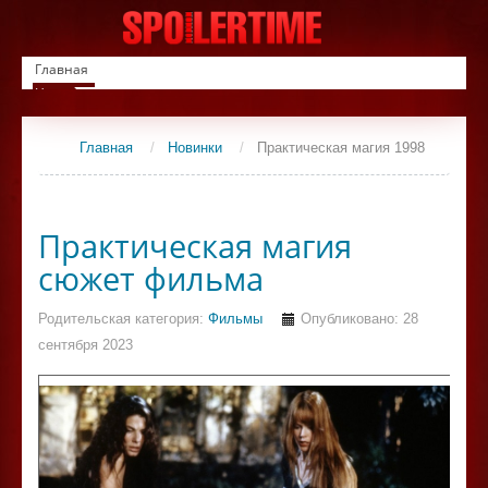
Главная
Новинки
Список фильмов
Сериалы
Главная
/
Новинки
/
Практическая магия 1998
Контакты
Практическая магия
сюжет фильма
Родительская категория:
Фильмы
Опубликовано: 28
сентября 2023