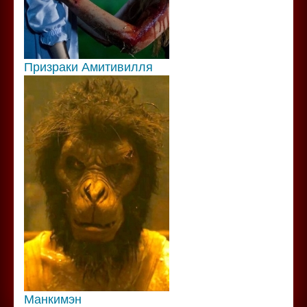
Призраки Амитивилля
Манкимэн