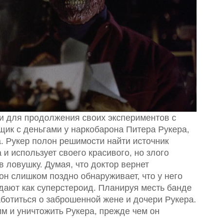
и для продолжения своих экспериментов с
ящик с деньгами у наркобарона Питера Рукера,
. Рукер полон решимости найти источник
и использует своего красивого, но злого
в ловушку. Думая, что доктор вернет
 он слишком поздно обнаруживает, что у него
дают как суперстероид. Планируя месть банде
аботиться о заброшенной жене и дочери Рукера.
им и уничтожить Рукера, прежде чем он