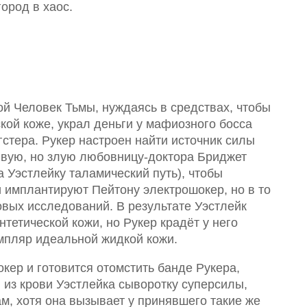
ород в хаос.
ой Человек Тьмы, нуждаясь в средствах, чтобы
кой коже, украл деньги у мафиозного босса
стера. Рукер настроен найти источник силы
ивую, но злую любовницу-доктора Бриджет
а Уэстлейку таламический путь), чтобы
 имплантируют Пейтону электрошокер, но в то
вых исследований. В результате Уэстлейк
тетической кожи, но Рукер крадёт у него
мпляр идеальной жидкой кожи.
кер и готовится отомстить банде Рукера,
из крови Уэстлейка сыворотку суперсилы,
м, хотя она вызывает у принявшего такие же