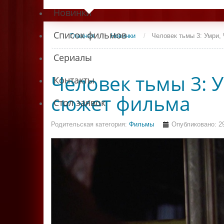
Новинки
Список фильмов
Главная
/
Новинки
/
Человек тьмы 3: Умри,
Сериалы
Человек тьмы 3: 
Контакты
сюжет фильма
Стол заявок
Родительская категория:
Фильмы
Опубликовано: 29