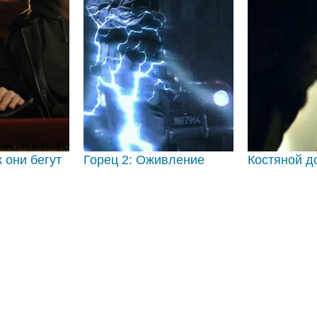
 они бегут
Горец 2: Оживление
Костяной д