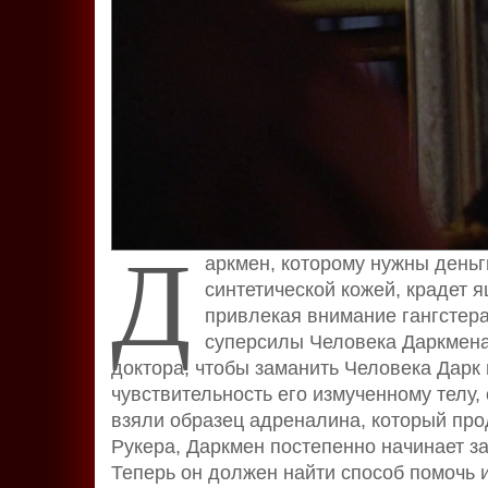
Д
аркмен, которому нужны деньг
синтетической кожей, крадет 
привлекая внимание гангстера
суперсилы Человека Даркмена 
доктора, чтобы заманить Человека Дарк 
чувствительность его измученному телу,
взяли образец адреналина, который про
Рукера, Даркмен постепенно начинает з
Теперь он должен найти способ помочь 