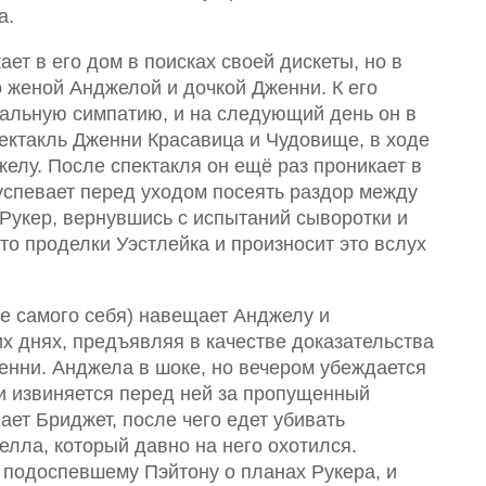
а.
ет в его дом в поисках своей дискеты, но в
о женой Анджелой и дочкой Дженни. К его
нальную симпатию, и на следующий день он в
ектакль Дженни Красавица и Чудовище, в ходе
елу. После спектакля он ещё раз проникает в
 успевает перед уходом посеять раздор между
 Рукер, вернувшись с испытаний сыворотки и
это проделки Уэстлейка и произносит это вслух
е самого себя) навещает Анджелу и
х днях, предъявляя в качестве доказательства
енни. Анджела в шоке, но вечером убеждается
ии извиняется перед ней за пропущенный
вает Бриджет, после чего едет убивать
елла, который давно на него охотился.
подоспевшему Пэйтону о планах Рукера, и