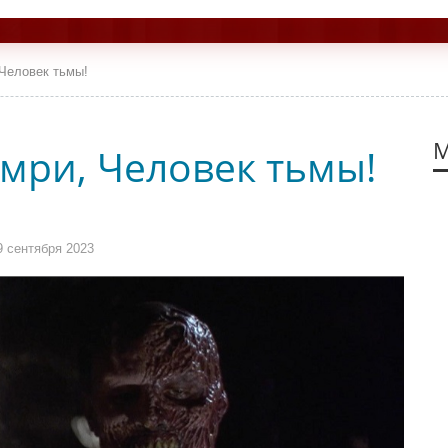
 Человек тьмы!
М
Умри, Человек тьмы!
 сентября 2023