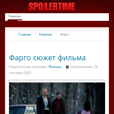
Главная
Новинки
Список фильмов
Сериалы
Главная
/
Новинки
/
Фарго
Контакты
Фарго сюжет фильма
Родительская категория:
Фильмы
Опубликовано: 29
сентября 2023