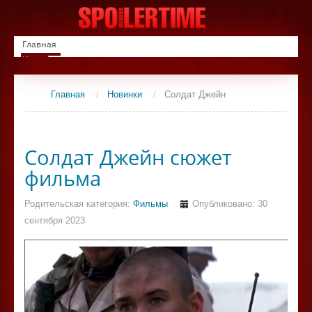
Главная
Новинки
Список фильмов
Сериалы
Главная
/
Новинки
/
Солдат Джейн
Контакты
Солдат Джейн сюжет
фильма
Родительская категория:
Фильмы
Опубликовано: 30
сентября 2023