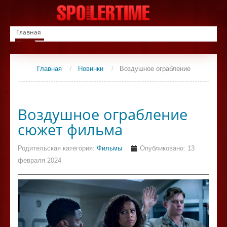
Главная
Новинки
Список фильмов
Сериалы
Главная
/
Новинки
/
Воздушное ограбление
Контакты
Воздушное ограбление
сюжет фильма
Родительская категория:
Фильмы
Опубликовано: 13
февраля 2024