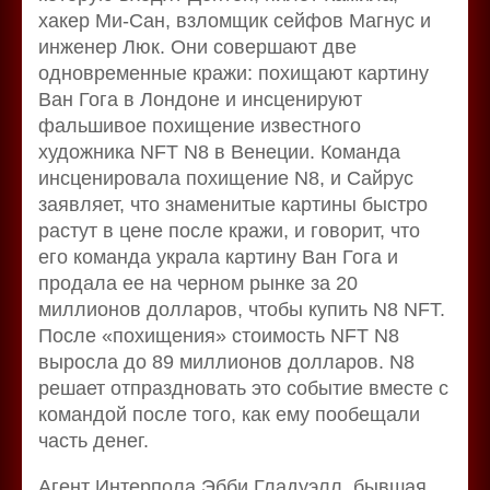
хакер Ми-Сан, взломщик сейфов Магнус и
инженер Люк. Они совершают две
одновременные кражи: похищают картину
Ван Гога в Лондоне и инсценируют
фальшивое похищение известного
художника NFT N8 в Венеции. Команда
инсценировала похищение N8, и Сайрус
заявляет, что знаменитые картины быстро
растут в цене после кражи, и говорит, что
его команда украла картину Ван Гога и
продала ее на черном рынке за 20
миллионов долларов, чтобы купить N8 NFT.
После «похищения» стоимость NFT N8
выросла до 89 миллионов долларов. N8
решает отпраздновать это событие вместе с
командой после того, как ему пообещали
часть денег.
Агент Интерпола Эбби Гладуэлл, бывшая