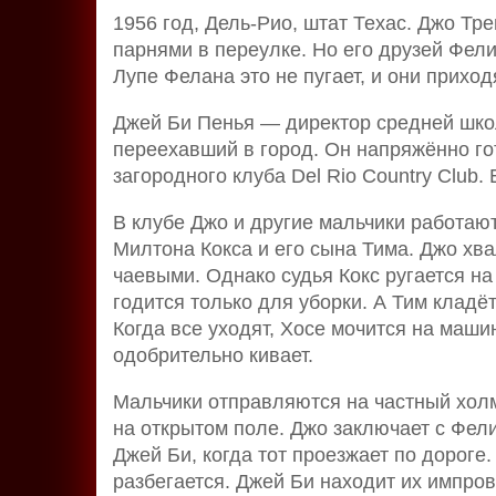
1956 год, Дель-Рио, штат Техас. Джо Тр
парнями в переулке. Но его друзей Фел
Лупе Фелана это не пугает, и они прихо
Джей Би Пенья — директор средней шко
переехавший в город. Он напряжённо гот
загородного клуба Del Rio Country Club.
В клубе Джо и другие мальчики работаю
Милтона Кокса и его сына Тима. Джо хв
чаевыми. Однако судья Кокс ругается на 
годится только для уборки. А Тим кладё
Когда все уходят, Хосе мочится на машин
одобрительно кивает.
Мальчики отправляются на частный холм
на открытом поле. Джо заключает с Фел
Джей Би, когда тот проезжает по дороге
разбегается. Джей Би находит их импро