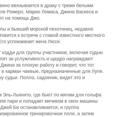
евино ввязывается в драку с тремя белыми
ипе Ромеро, Марио Ломаса, Джина Васкеса и
дят на помощь Джо.
лы и бывший морской пехотинец, недавно
овится к встрече с главой известного местного
 Его успокаивает жена Люси.
т кэдди для группы участников, включая судью
алят за услужливость и щедро награждают
Джина за плохую работу и говорит, что тот
т в карман чаевые, предназначенные для Лупе.
у судьи. Полло, садовник, видит это и
 Эль-Льянито, где бьют по мячам для гольфа
ипе пари и попадает мячиком в окно машины
. Джей Би останавливается, и группа
визированное тренировочное поле, а затем