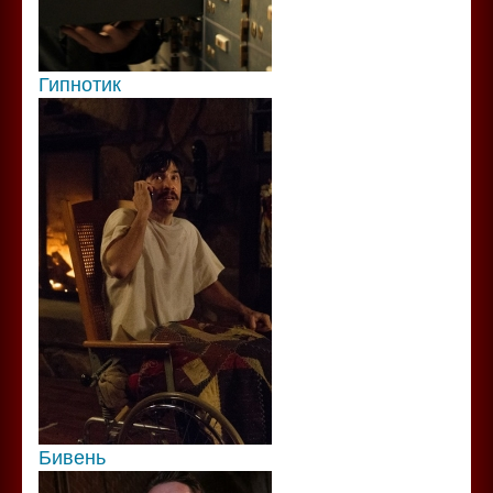
Гипнотик
Бивень