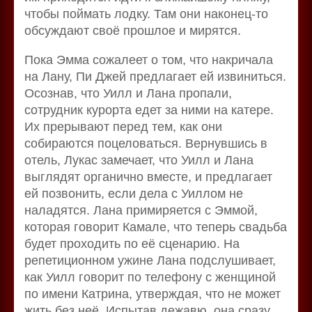
чтобы поймать лодку. Там они наконец-то
обсуждают своё прошлое и мирятся.
Пока Эмма сожалеет о том, что накричала
на Лану, Пи Джей предлагает ей извиниться.
Осознав, что Уилл и Лана пропали,
сотрудник курорта едет за ними на катере.
Их прерывают перед тем, как они
собираются поцеловаться. Вернувшись в
отель, Лукас замечает, что Уилл и Лана
выглядят органично вместе, и предлагает
ей позвонить, если дела с Уиллом не
наладятся. Лана примиряется с Эммой,
которая говорит Камале, что теперь свадьба
будет проходить по её сценарию. На
репетиционном ужине Лана подслушивает,
как Уилл говорит по телефону с женщиной
по имени Катрина, утверждая, что не может
жить без неё. Испытав дежавю, она сразу