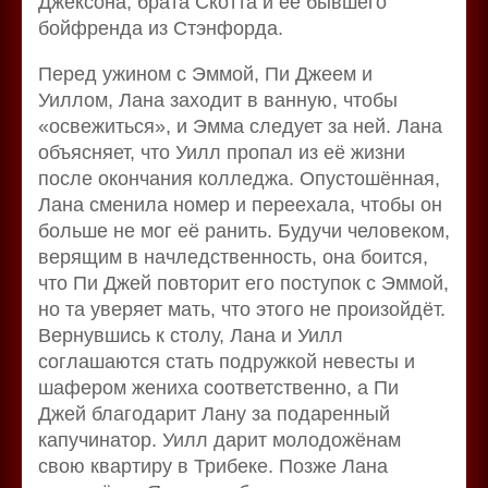
Джексона, брата Скотта и её бывшего
бойфренда из Стэнфорда.
Перед ужином с Эммой, Пи Джеем и
Уиллом, Лана заходит в ванную, чтобы
«освежиться», и Эмма следует за ней. Лана
объясняет, что Уилл пропал из её жизни
после окончания колледжа. Опустошённая,
Лана сменила номер и переехала, чтобы он
больше не мог её ранить. Будучи человеком,
верящим в начледственность, она боится,
что Пи Джей повторит его поступок с Эммой,
но та уверяет мать, что этого не произойдёт.
Вернувшись к столу, Лана и Уилл
соглашаются стать подружкой невесты и
шафером жениха соответственно, а Пи
Джей благодарит Лану за подаренный
капучинатор. Уилл дарит молодожёнам
свою квартиру в Трибеке. Позже Лана