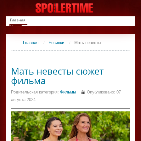
Главная
Новинки
Список фильмов
Сериалы
Главная
/
Новинки
/
Мать невесты
Контакты
Мать невесты сюжет
фильма
Родительская категория:
Фильмы
Опубликовано: 07
августа 2024