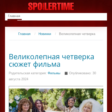
Главная
Новинки
Список фильмов
Сериалы
Главная
/
Новинки
/
Великолепная четверка
Контакты
Великолепная четверка
сюжет фильма
Родительская категория:
Фильмы
Опубликовано: 30
августа 2024